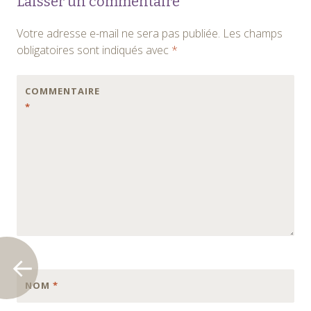
Laisser un commentaire
des
Votre adresse e-mail ne sera pas publiée.
Les champs
articles
obligatoires sont indiqués avec
*
COMMENTAIRE
*
NOM
*