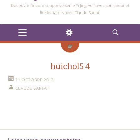
Découvrir l'inconnu, apprivoiser le Yi Jing, voir avec son coeur et
lire les tarots avec Claude Sarfati
MENU
WIDGETS
RECHERCHE
huichol5 4
11 OCTOBRE 2013
CLAUDE SARFATI
Navigation
←