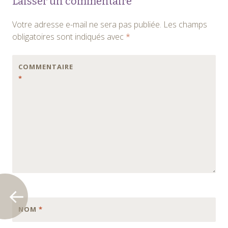
Laisser un commentaire
des
Votre adresse e-mail ne sera pas publiée.
Les champs
articles
obligatoires sont indiqués avec
*
COMMENTAIRE
*
NOM
*