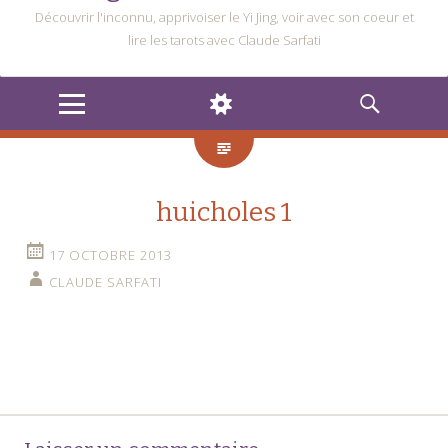
Découvrir l'inconnu, apprivoiser le Yi Jing, voir avec son coeur et
lire les tarots avec Claude Sarfati
MENU
WIDGETS
RECHERCHE
huicholes 1
17 OCTOBRE 2013
CLAUDE SARFATI
Navigation
←