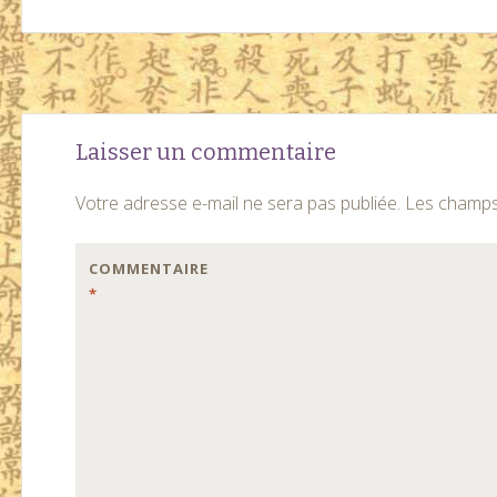
Navigation
←
Laisser un commentaire
des
Votre adresse e-mail ne sera pas publiée.
Les champs 
articles
COMMENTAIRE
*