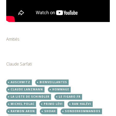
Amitiés
Claude Sarfati
AUSCHWITZ
BIENVEILLANTES
CLAUDE LANZMANN
HOMMAGE
LA LISTE DE SCHINDLER
LE FIGARO.FR
MICHEL POLAC
PRIMO LÉVI
RAN HALÉVI
RAYMON ARON
SHOAH
SONDERKOMMANDOS