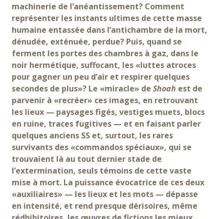
machinerie de l’anéantissement? Comment
représenter les instants ultimes de cette masse
humaine entassée dans l’antichambre de la mort,
dénudée, exténuée, perdue? Puis, quand se
ferment les portes des chambres à gaz, dans le
noir hermétique, suffocant, les «luttes atroces
pour gagner un peu d’air et respirer quelques
secondes de plus»? Le «miracle» de
Shoah
est de
parvenir à «recréer» ces images, en retrouvant
les lieux — paysages figés, vestiges muets, blocs
en ruine, traces fugitives — et en faisant parler
quelques anciens SS et, surtout, les rares
survivants des «commandos spéciaux», qui se
trouvaient là au tout dernier stade de
l’extermination, seuls témoins de cette vaste
mise à mort. La puissance évocatrice de ces deux
«auxiliaires» — les lieux et les mots — dépasse
en intensité, et rend presque dérisoires, même
rédhibitoires, les œuvres de fictions les mieux