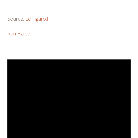
Source:
Le Figaro.fr
Ran Halévi