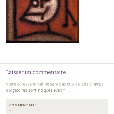
Navigation
←
Laisser un commentaire
des
Votre adresse e-mail ne sera pas publiée.
Les champs
articles
obligatoires sont indiqués avec
*
COMMENTAIRE
*