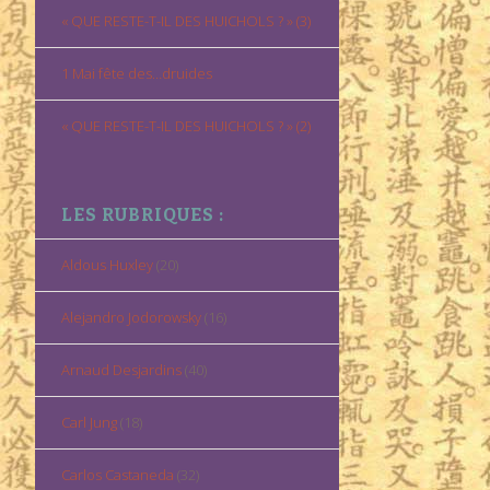
« QUE RESTE-T-IL DES HUICHOLS ? » (3)
1 Mai fête des…druides
« QUE RESTE-T-IL DES HUICHOLS ? » (2)
LES RUBRIQUES :
Aldous Huxley
(20)
Alejandro Jodorowsky
(16)
Arnaud Desjardins
(40)
Carl Jung
(18)
Carlos Castaneda
(32)