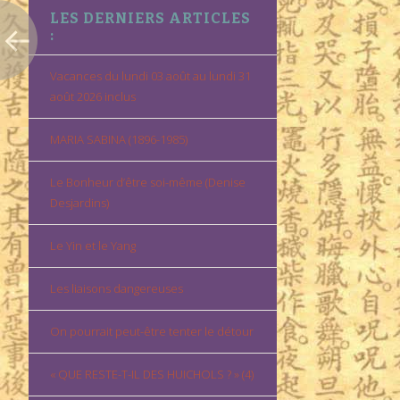
LES DERNIERS ARTICLES
:
Vacances du lundi 03 août au lundi 31
août 2026 inclus
MARIA SABINA (1896-1985)
Le Bonheur d’être soi-même (Denise
Desjardins)
Le Yin et le Yang
Les liaisons dangereuses
On pourrait peut-être tenter le détour
« QUE RESTE-T-IL DES HUICHOLS ? » (4)