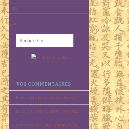
31
« Juil
Rechercher :
VOS COMMENTAIRES
Robert
dans
Le connu est-il le réel?
Lehy
dans
MARIA SABINA (1896-1985)
Maitre
dans
Le Père François Brune