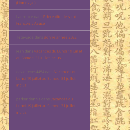
(Hommage)
Laurence
dans
Prière dite de saint
François d’Assise
Tetevuide
dans
Bonne année 2022
Jean
dans
Vacances du Lundi 19 juillet
au Samedi 31 juillet inclus
david.reyes4454
dans
Vacances du
Lundi 19 juillet au Samedi 31 juillet
inclus
parker dennis
dans
Vacances du
Lundi 19 juillet au Samedi 31 juillet
inclus