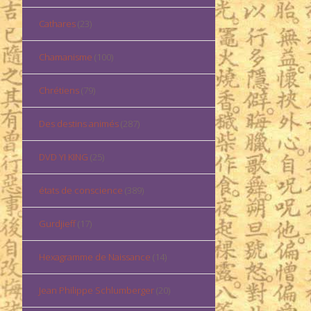
Cathares
(23)
Chamanisme
(100)
Chrétiens
(79)
Des destins animés
(287)
DVD YI KING
(25)
états de conscience
(389)
Gurdjieff
(17)
Hexagramme de Naissance
(14)
Jean Philippe Schlumberger
(20)