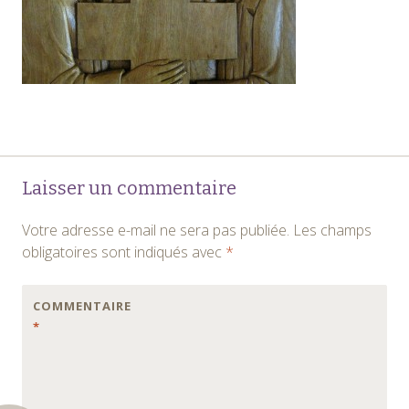
Navigation
←
Laisser un commentaire
des
Votre adresse e-mail ne sera pas publiée.
Les champs
articles
obligatoires sont indiqués avec
*
COMMENTAIRE
*