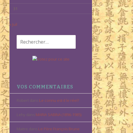
31
« Juil
Rechercher :
VOS COMMENTAIRES
Robert
dans
Le connu est-il le réel?
Lehy
dans
MARIA SABINA (1896-1985)
Maitre
dans
Le Père François Brune