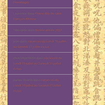
(Hommage)
Laurence
dans
Prière dite de saint
François d’Assise
Tetevuide
dans
Bonne année 2022
Jean
dans
Vacances du Lundi 19 juillet
au Samedi 31 juillet inclus
david.reyes4454
dans
Vacances du
Lundi 19 juillet au Samedi 31 juillet
inclus
parker dennis
dans
Vacances du
Lundi 19 juillet au Samedi 31 juillet
inclus