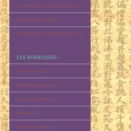
« QUE RESTE-T-IL DES HUICHOLS ? » (3)
1 Mai fête des…druides
« QUE RESTE-T-IL DES HUICHOLS ? » (2)
LES RUBRIQUES :
Aldous Huxley
(20)
Alejandro Jodorowsky
(16)
Arnaud Desjardins
(40)
Carl Jung
(18)
Carlos Castaneda
(32)