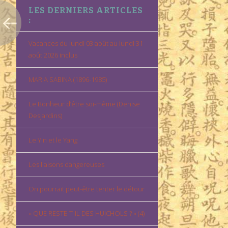
LES DERNIERS ARTICLES
:
Vacances du lundi 03 août au lundi 31
août 2026 inclus
MARIA SABINA (1896-1985)
Le Bonheur d’être soi-même (Denise
Desjardins)
Le Yin et le Yang
Les liaisons dangereuses
On pourrait peut-être tenter le détour
« QUE RESTE-T-IL DES HUICHOLS ? » (4)