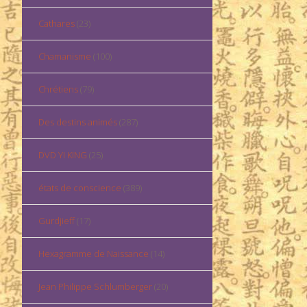
Cathares
(23)
Chamanisme
(100)
Chrétiens
(79)
Des destins animés
(287)
DVD YI KING
(25)
états de conscience
(389)
Gurdjieff
(17)
Hexagramme de Naissance
(14)
Jean Philippe Schlumberger
(20)