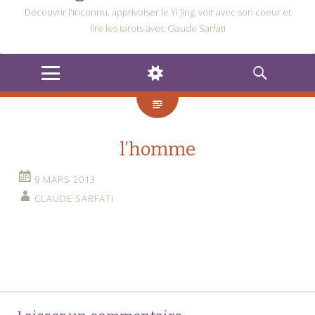
Découvrir l'inconnu, apprivoiser le Yi Jing, voir avec son coeur et
lire les tarots avec Claude Sarfati
MENU
WIDGETS
RECHERCHE
l’homme
9 MARS 2013
CLAUDE SARFATI
Navigation
←