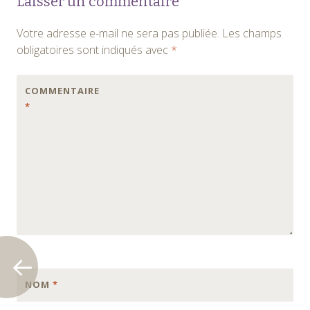
Laisser un commentaire
des
Votre adresse e-mail ne sera pas publiée.
Les champs
articles
obligatoires sont indiqués avec
*
COMMENTAIRE
*
NOM
*