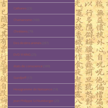
Cathares
(23)
Chamanisme
(100)
Chrétiens
(79)
Des destins animés
(287)
DVD YI KING
(25)
états de conscience
(389)
Gurdjieff
(17)
Hexagramme de Naissance
(14)
Jean Philippe Schlumberger
(20)