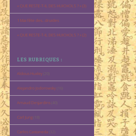
« QUE RESTE-T-IL DES HUICHOLS ? » (3)
1 Mai fête des…druides
« QUE RESTE-T-IL DES HUICHOLS ? » (2)
LES RUBRIQUES :
Aldous Huxley
(20)
Alejandro Jodorowsky
(16)
Arnaud Desjardins
(40)
Carl Jung
(18)
Carlos Castaneda
(32)