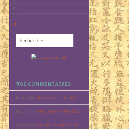
31
« Juil
Rechercher :
VOS COMMENTAIRES
Robert
dans
Le connu est-il le réel?
Lehy
dans
MARIA SABINA (1896-1985)
Maitre
dans
Le Père François Brune