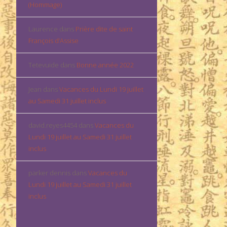
(Hommage)
Laurence
dans
Prière dite de saint
François d’Assise
Tetevuide
dans
Bonne année 2022
Jean
dans
Vacances du Lundi 19 juillet
au Samedi 31 juillet inclus
david.reyes4454
dans
Vacances du
Lundi 19 juillet au Samedi 31 juillet
inclus
parker dennis
dans
Vacances du
Lundi 19 juillet au Samedi 31 juillet
inclus