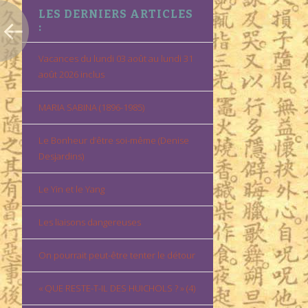
LES DERNIERS ARTICLES
:
Vacances du lundi 03 août au lundi 31
août 2026 inclus
MARIA SABINA (1896-1985)
Le Bonheur d’être soi-même (Denise
Desjardins)
Le Yin et le Yang
Les liaisons dangereuses
On pourrait peut-être tenter le détour
« QUE RESTE-T-IL DES HUICHOLS ? » (4)