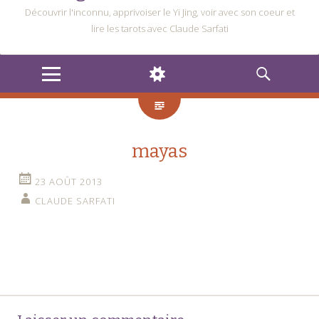
Découvrir l'inconnu, apprivoiser le Yi Jing, voir avec son coeur et
lire les tarots avec Claude Sarfati
MENU
WIDGETS
RECHERCHE
mayas
23 AOÛT 2013
CLAUDE SARFATI
Navigation
←