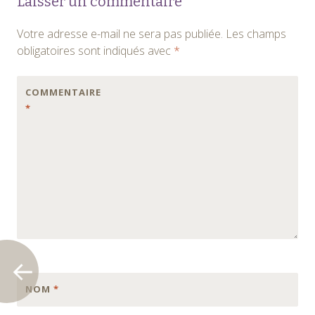
Laisser un commentaire
des
Votre adresse e-mail ne sera pas publiée.
Les champs
articles
obligatoires sont indiqués avec
*
COMMENTAIRE
*
NOM
*