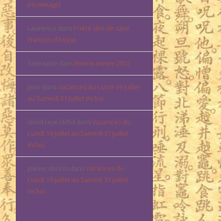
(Hommage)
Laurence
dans
Prière dite de saint
François d’Assise
Tetevuide
dans
Bonne année 2022
Jean
dans
Vacances du Lundi 19 juillet
au Samedi 31 juillet inclus
david.reyes4454
dans
Vacances du
Lundi 19 juillet au Samedi 31 juillet
inclus
parker dennis
dans
Vacances du
Lundi 19 juillet au Samedi 31 juillet
inclus