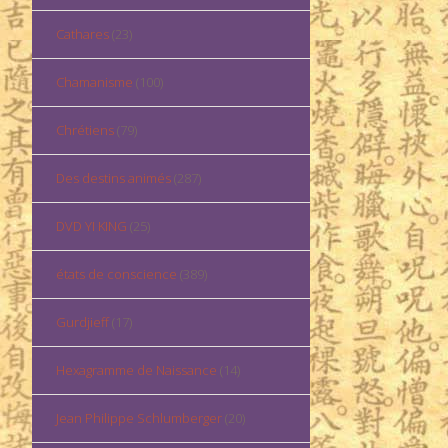
Cathares
(23)
Chamanisme
(100)
Chrétiens
(79)
Des destins animés
(287)
DVD YI KING
(25)
états de conscience
(389)
Gurdjieff
(17)
Hexagramme de Naissance
(14)
Jean Philippe Schlumberger
(20)