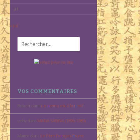
31
« Juil
Rechercher :
VOS COMMENTAIRES
Robert
dans
Le connu est-il le réel?
Lehy
dans
MARIA SABINA (1896-1985)
Maitre
dans
Le Père François Brune