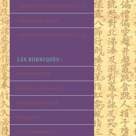
« QUE RESTE-T-IL DES HUICHOLS ? » (3)
1 Mai fête des…druides
« QUE RESTE-T-IL DES HUICHOLS ? » (2)
LES RUBRIQUES :
Aldous Huxley
(20)
Alejandro Jodorowsky
(16)
Arnaud Desjardins
(40)
Carl Jung
(18)
Carlos Castaneda
(32)