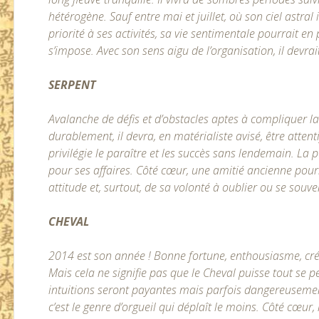
hétérogène. Sauf entre mai et juillet, où son ciel astral
priorité à ses activités, sa vie sentimentale pourrait en
s’impose. Avec son sens aigu de l’organisation, il devrait
SERPENT
Avalanche de défis et d’obstacles aptes à compliquer la
durablement, il devra, en matérialiste avisé, être atten
privilégie le paraître et les succès sans lendemain. La pé
pour ses affaires. Côté cœur, une amitié ancienne pourr
attitude et, surtout, de sa volonté à oublier ou se souve
CHEVAL
2014 est son année ! Bonne fortune, enthousiasme, créa
Mais cela ne signifie pas que le Cheval puisse tout se p
intuitions seront payantes mais parfois dangereusement
c’est le genre d’orgueil qui déplaît le moins. Côté cœu