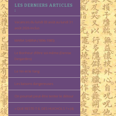
LES DERNIERS ARTICLES
:
Vacances du lundi 03 août au lundi 31
août 2026 inclus
MARIA SABINA (1896-1985)
Le Bonheur d’être soi-même (Denise
Desjardins)
Le Yin et le Yang
Les liaisons dangereuses
On pourrait peut-être tenter le détour
« QUE RESTE-T-IL DES HUICHOLS ? » (4)