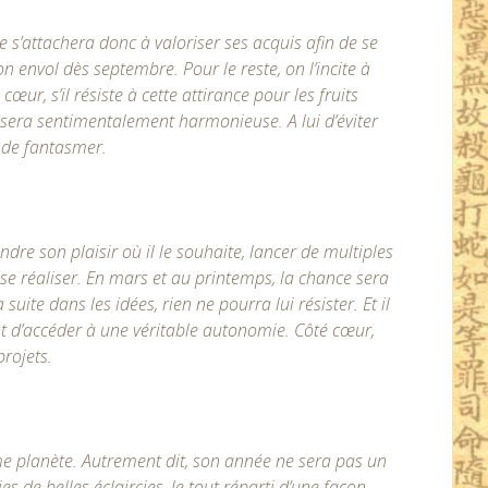
e s’attachera donc à valoriser ses acquis afin de se
n envol dès septembre. Pour le reste, on l’incite à
cœur, s’il résiste à cette attirance pour les fruits
 sera sentimentalement harmonieuse. A lui d’éviter
r de fantasmer.
dre son plaisir où il le souhaite, lancer de multiples
s se réaliser. En mars et au printemps, la chance sera
suite dans les idées, rien ne pourra lui résister. Et il
nt d’accéder à une véritable autonomie. Côté cœur,
rojets.
e planète. Autrement dit, son année ne sera pas un
es de belles éclaircies, le tout réparti d’une façon