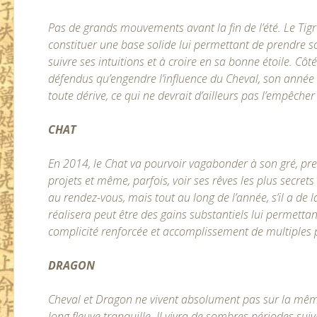
Pas de grands mouvements avant la fin de l’été. Le Tigr
constituer une base solide lui permettant de prendre so
suivre ses intuitions et à croire en sa bonne étoile. Côté 
défendus qu’engendre l’influence du Cheval, son année
toute dérive, ce qui ne devrait d’ailleurs pas l’empêche
CHAT
En 2014, le Chat va pourvoir vagabonder à son gré, pren
projets et même, parfois, voir ses rêves les plus secret
au rendez-vous, mais tout au long de l’année, s’il a de la 
réalisera peut être des gains substantiels lui permetta
complicité renforcée et accomplissement de multiples p
DRAGON
Cheval et Dragon ne vivent absolument pas sur la mêm
long fleuve tranquille. Il vivra de sombres périodes suivi