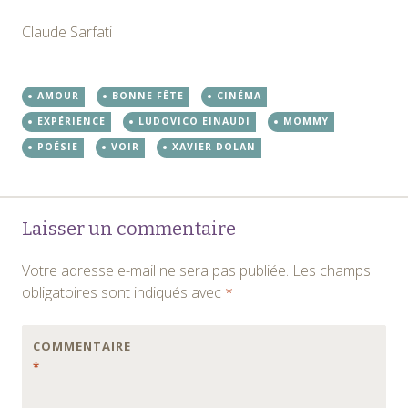
Claude Sarfati
AMOUR
BONNE FÊTE
CINÉMA
EXPÉRIENCE
LUDOVICO EINAUDI
MOMMY
POÉSIE
VOIR
XAVIER DOLAN
Navigation
←
→
Laisser un commentaire
des
Votre adresse e-mail ne sera pas publiée.
Les champs
articles
obligatoires sont indiqués avec
*
COMMENTAIRE
*