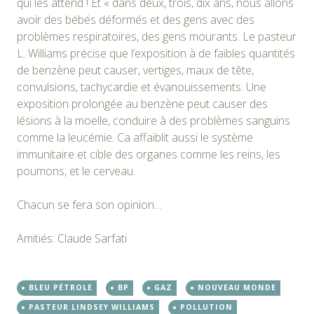
qui les attend ! Et « dans deux, trois, dix ans, nous allons
avoir des bébés déformés et des gens avec des
problèmes respiratoires, des gens mourants. Le pasteur
L. Williams précise que l’exposition à de faibles quantités
de benzène peut causer, vertiges, maux de tête,
convulsions, tachycardie et évanouissements. Une
exposition prolongée au benzène peut causer des
lésions à la moelle, conduire à des problèmes sanguins
comme la leucémie. Ca affaiblit aussi le système
immunitaire et cible des organes comme les reins, les
poumons, et le cerveau.
Chacun se fera son opinion…
Amitiés: Claude Sarfati
BLEU PÉTROLE
BP
GAZ
NOUVEAU MONDE
PASTEUR LINDSEY WILLIAMS
POLLUTION