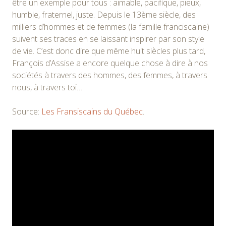
être un exemple pour tous : aimable, pacifique, pieux,
humble, fraternel, juste. Depuis le 13ème siècle, des
milliers d’hommes et de femmes (la famille franciscaine)
suivent ses traces en se laissant inspirer par son style
de vie. C’est donc dire que même huit siècles plus tard,
François d’Assise a encore quelque chose à dire à nos
sociétés à travers des hommes, des femmes, à travers
nous, à travers toi…
Source:
Les Fransiscains du Québec
.