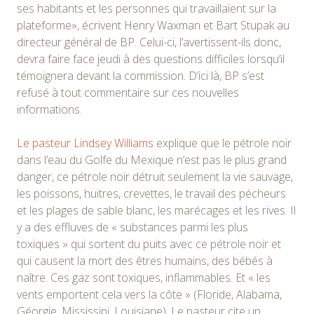
ses habitants et les personnes qui travaillaient sur la
plateforme», écrivent Henry Waxman et Bart Stupak au
directeur général de BP. Celui-ci, l’avertissent-ils donc,
devra faire face jeudi à des questions difficiles lorsqu’il
témoignera devant la commission. D’ici là, BP s’est
refusé à tout commentaire sur ces nouvelles
informations.
Le pasteur Lindsey Williams
explique que le pétrole noir
dans l’eau du Golfe du Mexique n’est pas le plus grand
danger, ce pétrole noir détruit seulement la vie sauvage,
les poissons, huitres, crevettes, le travail des pécheurs
et les plages de sable blanc, les marécages et les rives. Il
y a des effluves de « substances parmi les plus
toxiques » qui sortent du puits avec ce pétrole noir et
qui causent la mort des êtres humains, des bébés à
naître. Ces gaz sont toxiques, inflammables. Et « les
vents emportent cela vers la côte » (Floride, Alabama,
Géorgie, Mississipi, Louisiane). Le pasteur cite un