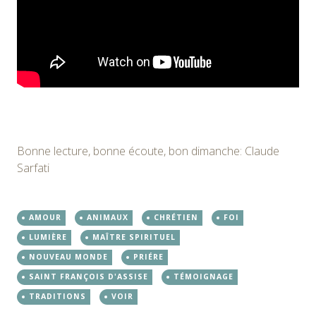
Bonne lecture, bonne écoute, bon dimanche: Claude
Sarfati
AMOUR
ANIMAUX
CHRÉTIEN
FOI
LUMIÈRE
MAÎTRE SPIRITUEL
NOUVEAU MONDE
PRIÉRE
SAINT FRANÇOIS D'ASSISE
TÉMOIGNAGE
TRADITIONS
VOIR