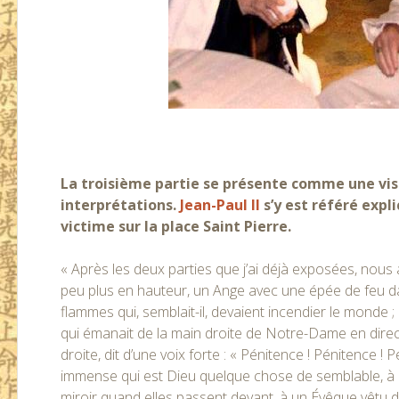
La troisième partie se présente comme une visi
interprétations.
Jean-Paul II
s’y est référé expl
victime sur la place Saint Pierre.
« Après les deux parties que j’ai déjà exposées, nou
peu plus en hauteur, un Ange avec une épée de feu dans
flammes qui, semblait-il, devaient incendier le monde ;
qui émanait de la main droite de Notre-Dame en directio
droite, dit d’une voix forte : « Pénitence ! Pénitence !
immense qui est Dieu quelque chose de semblable, à 
miroir quand elles passent devant, à un Évêque vêtu d