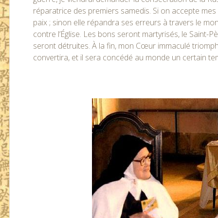
réparatrice des premiers samedis. Si on accepte mes 
paix ; sinon elle répandra ses erreurs à travers le 
contre l’Église. Les bons seront martyrisés, le Saint-
seront détruites. À la fin, mon Cœur immaculé triomph
convertira, et il sera concédé au monde un certain te