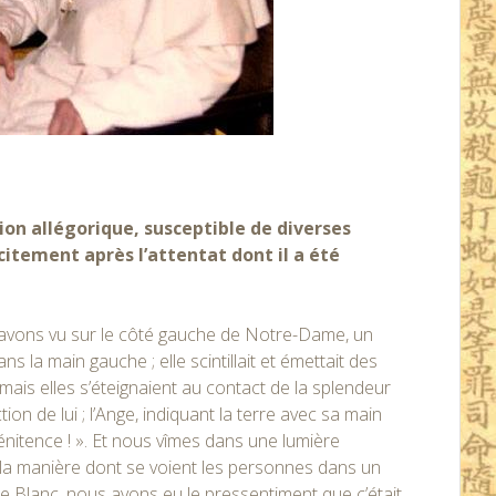
on allégorique, susceptible de diverses
icitement après l’attentat dont il a été
s avons vu sur le côté gauche de Notre-Dame, un
 la main gauche ; elle scintillait et émettait des
 mais elles s’éteignaient au contact de la splendeur
n de lui ; l’Ange, indiquant la terre avec sa main
 Pénitence ! ». Et nous vîmes dans une lumière
la manière dont se voient les personnes dans un
e Blanc, nous avons eu le pressentiment que c’était