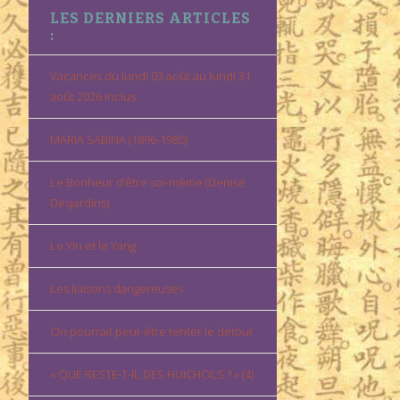
LES DERNIERS ARTICLES
:
Vacances du lundi 03 août au lundi 31
août 2026 inclus
MARIA SABINA (1896-1985)
Le Bonheur d’être soi-même (Denise
Desjardins)
Le Yin et le Yang
Les liaisons dangereuses
On pourrait peut-être tenter le détour
« QUE RESTE-T-IL DES HUICHOLS ? » (4)