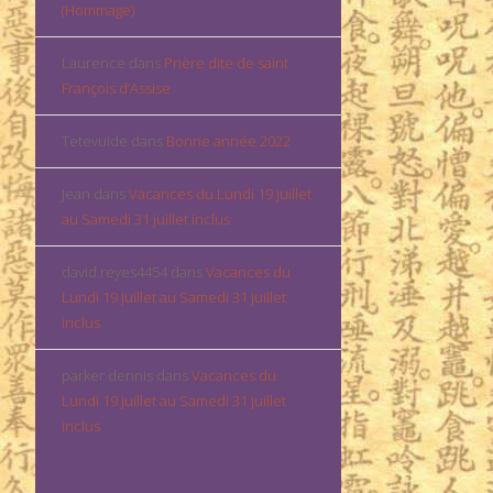
(Hommage)
Laurence
dans
Prière dite de saint
François d’Assise
Tetevuide
dans
Bonne année 2022
Jean
dans
Vacances du Lundi 19 juillet
au Samedi 31 juillet inclus
david.reyes4454
dans
Vacances du
Lundi 19 juillet au Samedi 31 juillet
inclus
parker dennis
dans
Vacances du
Lundi 19 juillet au Samedi 31 juillet
inclus