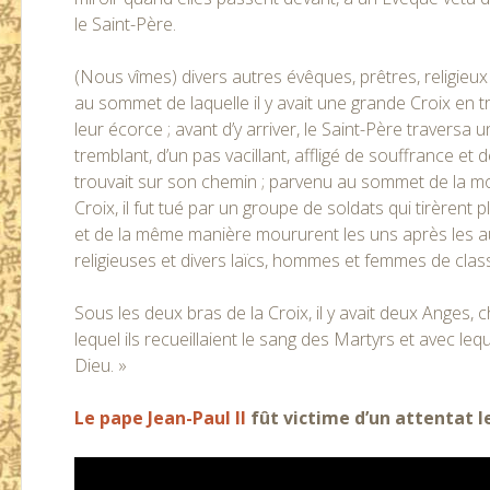
le Saint-Père.
(Nous vîmes) divers autres évêques, prêtres, religie
au sommet de laquelle il y avait une grande Croix en t
leur écorce ; avant d’y arriver, le Saint-Père traversa u
tremblant, d’un pas vacillant, affligé de souffrance et d
trouvait sur son chemin ; parvenu au sommet de la m
Croix, il fut tué par un groupe de soldats qui tirèrent
et de la même manière moururent les uns après les autr
religieuses et divers laïcs, hommes et femmes de class
Sous les deux bras de la Croix, il y avait deux Anges, 
lequel ils recueillaient le sang des Martyrs et avec leq
Dieu. »
Le pape Jean-Paul II
fût victime d’un attentat l