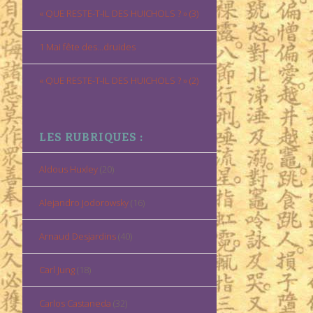
« QUE RESTE-T-IL DES HUICHOLS ? » (3)
1 Mai fête des…druides
« QUE RESTE-T-IL DES HUICHOLS ? » (2)
LES RUBRIQUES :
Aldous Huxley
(20)
Alejandro Jodorowsky
(16)
Arnaud Desjardins
(40)
Carl Jung
(18)
Carlos Castaneda
(32)