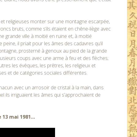
ux et religieuses monter sur une montagne escarpée,
roncs bruts, comme s’ils étaient en chêne-liège avec
ne grande ville à moitié en ruine et, à moitié
e peine, il priait pour les âmes des cadavres qu’il
ontagne, prosterné à genoux au pied de la grande
 plusieurs coups avec une arme à feu et des flèches;
es les évêques, les prêtres, les religieux et
es et de catégories sociales différentes.
chacun avec un arrosoir de cristal à la main, dans
uel ils irriguaient les âmes qui s’approchaient de
e 13 mai 1981…