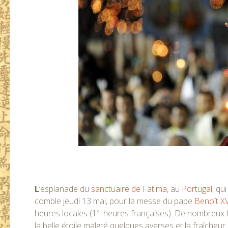
L
‘esplanade du
sanctuaire de Fatima
, au
Portugal
, qu
comble jeudi 13 mai, pour la messe du pape
Benoît X
heures locales (11 heures françaises). De nombreux fi
la belle étoile malgré quelques averses et la fraîche