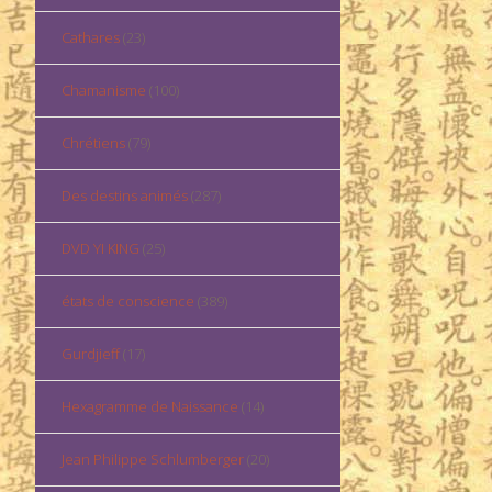
Cathares
(23)
Chamanisme
(100)
Chrétiens
(79)
Des destins animés
(287)
DVD YI KING
(25)
états de conscience
(389)
Gurdjieff
(17)
Hexagramme de Naissance
(14)
Jean Philippe Schlumberger
(20)