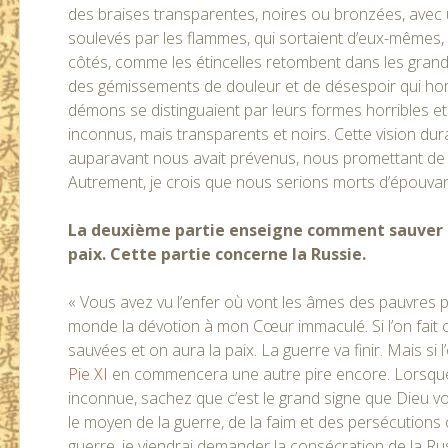
des braises transparentes, noires ou bronzées, avec u
soulevés par les flammes, qui sortaient d’eux-mêmes,
côtés, comme les étincelles retombent dans les grands 
des gémissements de douleur et de désespoir qui horri
démons se distinguaient par leurs formes horribles 
inconnus, mais transparents et noirs. Cette vision d
auparavant nous avait prévenus, nous promettant de 
Autrement, je crois que nous serions morts d’épouvan
La deuxième partie enseigne comment sauver l
paix. Cette partie concerne la Russie.
« Vous avez vu l’enfer où vont les âmes des pauvres p
monde la dévotion à mon Cœur immaculé. Si l’on fait 
sauvées et on aura la paix. La guerre va finir. Mais si 
Pie XI
en commencera une autre pire encore. Lorsque 
inconnue, sachez que c’est le grand signe que Dieu vo
le moyen de la guerre, de la faim et des persécutions 
guerre, je viendrai demander la consécration de la 