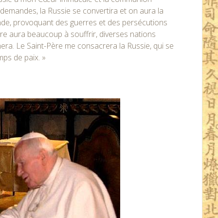
demandes, la Russie se convertira et on aura la
monde, provoquant des guerres et des persécutions
Père aura beaucoup à souffrir, diverses nations
era. Le Saint-Père me consacrera la Russie, qui se
mps de paix. »