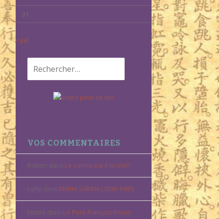
31
« Juil
Rechercher :
VOS COMMENTAIRES
Robert
dans
Le connu est-il le réel?
Lehy
dans
MARIA SABINA (1896-1985)
Maitre
dans
Le Père François Brune