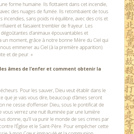
ne forme humaine. Ils flottaient dans cet incendie,
 avec des nuages de fumée. Ils retombaient de tous
incendies, sans poids ni équilibre, avec des cris et
fiaient et faisaient trembler de frayeur. Les
et dégoûtantes d’animaux épouvantables et
ura un moment, grâce à notre bonne Mère du Ciel qui
nous emmener au Ciel (à la première apparition).
te et de peur. »
es âmes de l’enfer et comment obtenir la
écheurs. Pour les sauver, Dieu veut établir dans le
ce que je vais vous dire, beaucoup d’âmes seront
l’on ne cesse d’offenser Dieu, sous le pontificat de
vous verrez une nuit illuminée par une lumière
us donne, qu’Il va punir le monde de ses crimes par
contre l’Église et le Saint-Père. Pour empêcher cette
Russie à mon Cœur immaculé et la communion