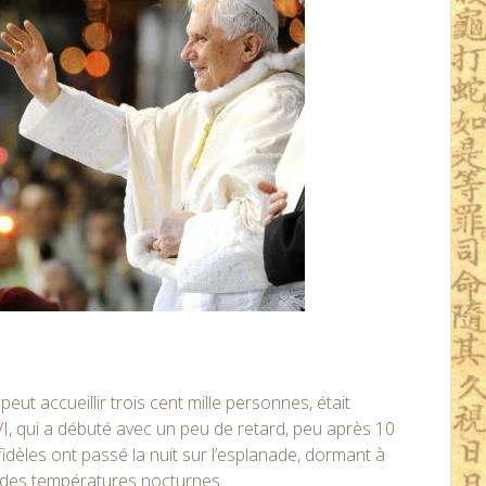
i peut accueillir trois cent mille personnes, était
VI
, qui a débuté avec un peu de retard, peu après 10
dèles ont passé la nuit sur l’esplanade, dormant à
ur des températures nocturnes.