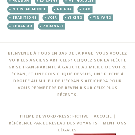
HUNDUN
LA CHINE
MYTHOLOGIE
NOUVEAU MONDE
NU GUA
TAO
TRADITIONS
VOIR
YI KING
YIN YANG
ZHUAN XU
ZHUANGSI
BIENVENUE À TOUS EN BAS DE LA PAGE, VOUS VOULEZ
VOIR LES ANCIENS ARTICLES? CLIQUEZ SUR LA FLÈCHE
GRISE TRANSPARENTE À GAUCHE AU MILIEU DE VOTRE
ÉCRAN, ET UNE FOIS CLIQUÉ DESSUS, UNE FLÈCHE À
DROITE AU MILIEU DE L'ÉCRAN S'AFFICHERA POUR
VOUS PERMETTRE DE REVENIR SUR CEUX PLUS
RÉCENTS.
THEME DE WORDPRESS: FICTIVE |
ACCUEIL
|
RÉFÉRENCÉ PAR LE RÉSEAU DES VOYANTS
|
MENTIONS
LÉGALES