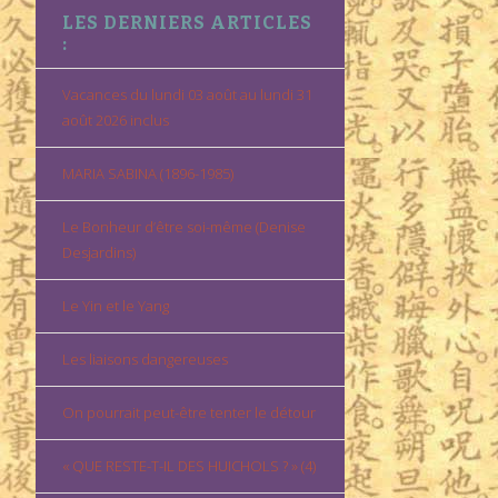
LES DERNIERS ARTICLES
:
Vacances du lundi 03 août au lundi 31
août 2026 inclus
MARIA SABINA (1896-1985)
Le Bonheur d’être soi-même (Denise
Desjardins)
Le Yin et le Yang
Les liaisons dangereuses
On pourrait peut-être tenter le détour
« QUE RESTE-T-IL DES HUICHOLS ? » (4)