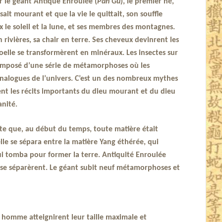
ur le géant Antique Enroulée (
Pan Gu
), le premier né,
ait mourant et que la vie le quittait, son souffle
ux le soleil et la lune, et ses membres des montagnes.
 rivières, sa chair en terre. Ses cheveux devinrent les
 moelle se transformèrent en minéraux. Les insectes sur
composé d’une série de métamorphoses où les
 analogues de l’univers. C’est un des nombreux mythes
ent les récits importants du dieu mourant et du dieu
anité.
te que, au début du temps, toute matière était
lle se sépara entre la matière Yang éthérée, qui
 qui tomba pour former la terre. Antiquité Enroulée
 se séparèrent. Le géant subit neuf métamorphoses et
ier homme atteignirent leur taille maximale et