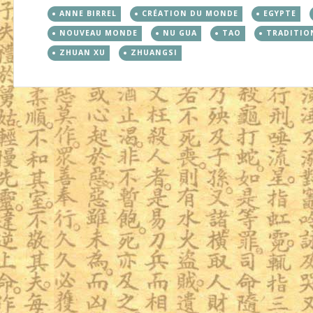
ANNE BIRREL
CRÉATION DU MONDE
EGYPTE
NOUVEAU MONDE
NU GUA
TAO
TRADITIO
ZHUAN XU
ZHUANGSI