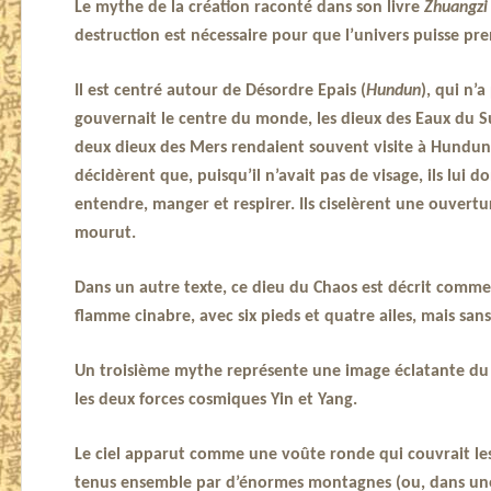
Le mythe de la création raconté dans son livre
Zhuangz
destruction est nécessaire pour que l’univers puisse pr
Il est centré autour de Désordre Epais (
Hundun
), qui n’
gouvernait le centre du monde, les dieux des Eaux du Su
deux dieux des Mers rendaient souvent visite à Hundun;
décidèrent que, puisqu’il n’avait pas de visage, ils lui 
entendre, manger et respirer. Ils ciselèrent une ouvert
mourut.
Dans un autre texte, ce dieu du Chaos est décrit comme
flamme cinabre, avec six pieds et quatre ailes, mais sans
Un troisième mythe représente une image éclatante du 
les deux forces cosmiques Yin et Yang.
Le ciel apparut comme une voûte ronde qui couvrait les q
tenus ensemble par d’énormes montagnes (ou, dans une v