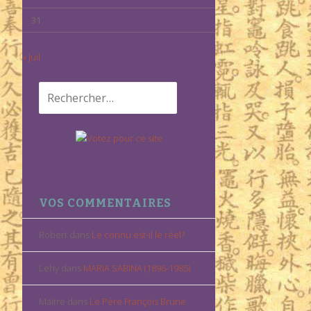
31
« Juil
Rechercher :
VOS COMMENTAIRES
Robert
dans
Le connu est-il le réel?
Lehy
dans
MARIA SABINA (1896-1985)
Maitre
dans
Le Père François Brune