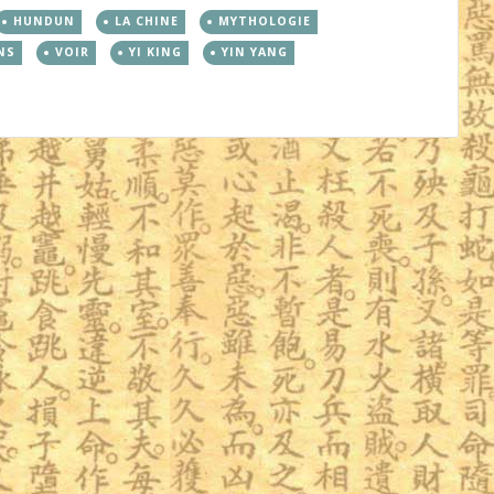
HUNDUN
LA CHINE
MYTHOLOGIE
NS
VOIR
YI KING
YIN YANG