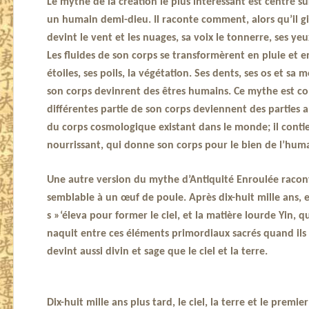
Le mythe de la création le plus intéressant est centré s
un humain demi-dieu. Il raconte comment, alors qu’il gis
devint le vent et les nuages, sa voix le tonnerre, ses ye
Les fluides de son corps se transformèrent en pluie et en
étoiles, ses poils, la végétation. Ses dents, ses os et sa
son corps devinrent des êtres humains. Ce mythe est 
différentes partie de son corps deviennent des parties
du corps cosmologique existant dans le monde; il conti
nourrissant, qui donne son corps pour le bien de l’hum
Une autre version du mythe d’Antiquité Enroulée racon
semblable à un œuf de poule. Après dix-huit mille ans, e
s »‘éleva pour former le ciel, et la matière lourde Yin,
naquit entre ces éléments primordiaux sacrés quand ils
devint aussi divin et sage que le ciel et la terre.
Dix-huit mille ans plus tard, le ciel, la terre et le prem