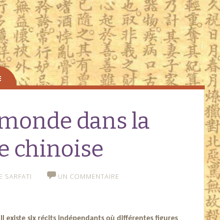
 monde dans la
e chinoise
E SARFATI
UN COMMENTAIRE
Il existe six récits indépendants où différentes figures