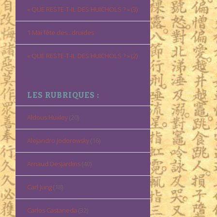
« QUE RESTE-T-IL DES HUICHOLS ? » (3)
1 Mai fête des…druides
« QUE RESTE-T-IL DES HUICHOLS ? » (2)
LES RUBRIQUES :
Aldous Huxley
(20)
Alejandro Jodorowsky
(16)
Arnaud Desjardins
(40)
Carl Jung
(18)
Carlos Castaneda
(32)