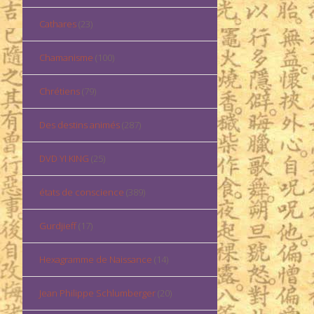
Cathares
(23)
Chamanisme
(100)
Chrétiens
(79)
Des destins animés
(287)
DVD YI KING
(25)
états de conscience
(389)
Gurdjieff
(17)
Hexagramme de Naissance
(14)
Jean Philippe Schlumberger
(20)