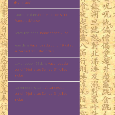
(Hommage)
Laurence
dans
Prière dite de saint
François d’Assise
Tetevuide
dans
Bonne année 2022
Jean
dans
Vacances du Lundi 19 juillet
au Samedi 31 juillet inclus
david.reyes4454
dans
Vacances du
Lundi 19 juillet au Samedi 31 juillet
inclus
parker dennis
dans
Vacances du
Lundi 19 juillet au Samedi 31 juillet
inclus