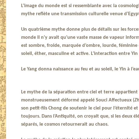
L’image du monde est si ressemblante avec la cosmologie
mythe reflète une transmission culturelle venue d’Egypte
Un quatrième mythe donne plus de détails sur les forces
monde il n’y avait qu’une vaste masse de vapeur informe
est sombre, froide, marquée d’ombre, lourde, féminine et
soleil, éther, masculine et active. L’interaction entre Yi
Le Yang donna naissance au feu et au soleil, le Yin à l’eau
Le mythe de la séparation entre ciel et terre appartient a
monstrueusement déformé appelé Souci Affectueux (
Z
son petit-fils Chong de soutenir le ciel pour l’éternité et
toujours. Dans l’Antiquité, on croyait que, si les deux é
séparés, le cosmos retournerait au chaos.