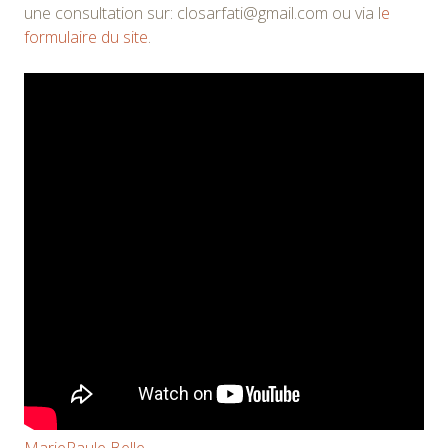
une consultation sur: closarfati@gmail.com ou via l
e
formulaire du site
.
MariePaule Belle