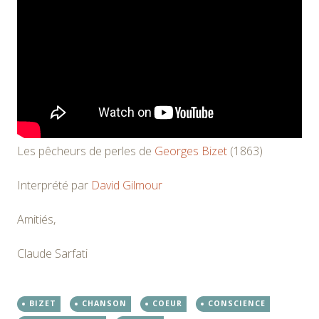
Les pêcheurs de perles de
Georges Bizet
(1863)
Interprété par
David Gilmour
Amitiés,
Claude Sarfati
BIZET
CHANSON
COEUR
CONSCIENCE