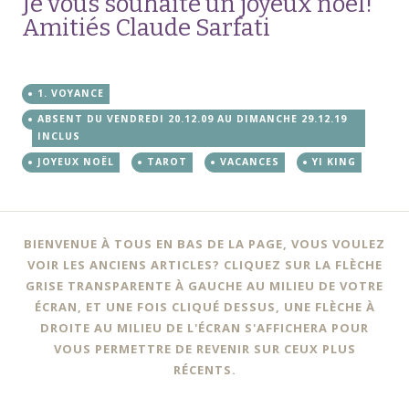
Je vous souhaite un joyeux noël!
Amitiés Claude Sarfati
1. VOYANCE
ABSENT DU VENDREDI 20.12.09 AU DIMANCHE 29.12.19
INCLUS
JOYEUX NOËL
TAROT
VACANCES
YI KING
Navigation
←
BIENVENUE À TOUS EN BAS DE LA PAGE, VOUS VOULEZ
des
VOIR LES ANCIENS ARTICLES? CLIQUEZ SUR LA FLÈCHE
GRISE TRANSPARENTE À GAUCHE AU MILIEU DE VOTRE
articles
ÉCRAN, ET UNE FOIS CLIQUÉ DESSUS, UNE FLÈCHE À
DROITE AU MILIEU DE L'ÉCRAN S'AFFICHERA POUR
VOUS PERMETTRE DE REVENIR SUR CEUX PLUS
RÉCENTS.