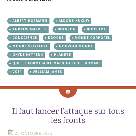
ALBERT HOFMANN
ALDOUS HUXLEY
ANDREW MARVELL
BERGSON
BIOCHIMIE
CONSCIENCE
DROGUE
MONDE CORPOREL
MONDE SPIRITUEL
NOUVEAU MONDE
OXYDE NITREUX
PLANÈTE
QUELLE FORMIDABLE MACHINE QUE L'HOMME!
VOIR
WILLIAM JAMES
Il faut lancer l’attaque sur tous
les fronts
25 OCTOBRE 2025