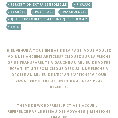
PERCEPTION EXTRA-SENSORIELLE
PICASSO
PLANÈTE
POLITIQUE
PSYCHOLOGIE
QUELLE FORMIDABLE MACHINE QUE L'HOMME!
VOIR
Navigation
←
BIENVENUE À TOUS EN BAS DE LA PAGE, VOUS VOULEZ
des
VOIR LES ANCIENS ARTICLES? CLIQUEZ SUR LA FLÈCHE
GRISE TRANSPARENTE À GAUCHE AU MILIEU DE VOTRE
articles
ÉCRAN, ET UNE FOIS CLIQUÉ DESSUS, UNE FLÈCHE À
DROITE AU MILIEU DE L'ÉCRAN S'AFFICHERA POUR
VOUS PERMETTRE DE REVENIR SUR CEUX PLUS
RÉCENTS.
THEME DE WORDPRESS: FICTIVE |
ACCUEIL
|
RÉFÉRENCÉ PAR LE RÉSEAU DES VOYANTS
|
MENTIONS
LÉGALES