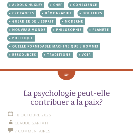
ALDOUS HUXLEY
CHEF
CONSCIENCE
CROYANCES
DÉMOGRAPHIE
DOULEURS
GUERRIER DE L'ESPRIT
MODERNE
NOUVEAU MONDE
PHILOSOPHIE
PLANÈTE
POLITIQUE
QUELLE FORMIDABLE MACHINE QUE L'HOMME!
RESSOURCES
TRADITIONS
VOIR
La psychologie peut-elle
contribuer a la paix?
18 OCTOBRE 2025
CLAUDE SARFATI
7 COMMENTAIRES