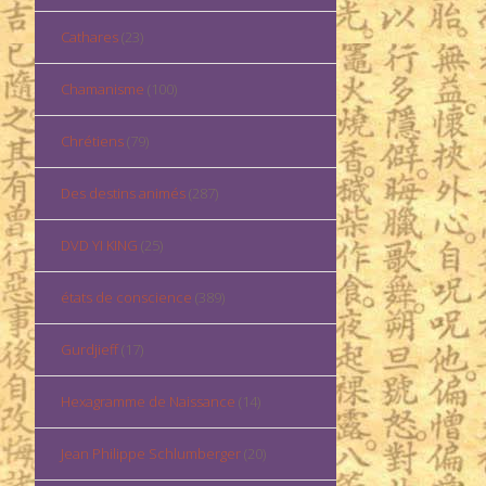
Cathares
(23)
Chamanisme
(100)
Chrétiens
(79)
Des destins animés
(287)
DVD YI KING
(25)
états de conscience
(389)
Gurdjieff
(17)
Hexagramme de Naissance
(14)
Jean Philippe Schlumberger
(20)