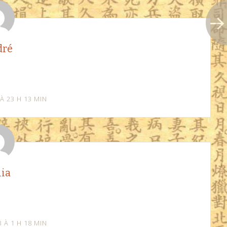
ré
 À 23 H 13 MIN
ia
3 À 1 H 18 MIN