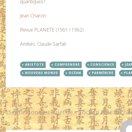
quantiques?.
Jean Charon
Revue PLANETE (1961 / 1962)
Amitiés: Claude Sarfati
ARISTOTE
COMPRENDRE
CONSCIENCE
JEA
NOUVEAU MONDE
OCÉAN
PARMÉNIDE
PLA
Navigation
←
→
15 réflexions au sujet de «
L’océan et le roche
des