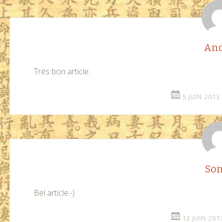
And
Trés bon article.
5 JUIN 2013
Son
Bel article:-)
12 JUIN 201