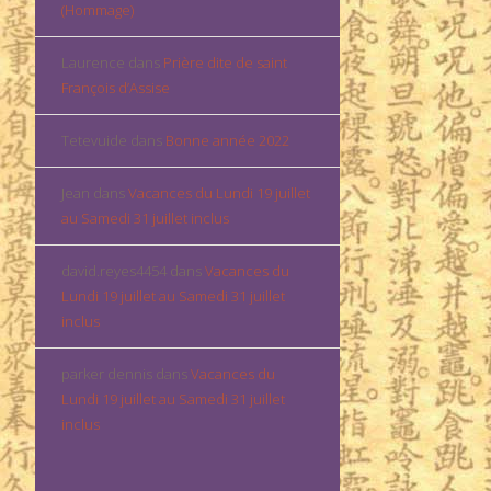
(Hommage)
Laurence
dans
Prière dite de saint
François d’Assise
Tetevuide
dans
Bonne année 2022
Jean
dans
Vacances du Lundi 19 juillet
au Samedi 31 juillet inclus
david.reyes4454
dans
Vacances du
Lundi 19 juillet au Samedi 31 juillet
inclus
parker dennis
dans
Vacances du
Lundi 19 juillet au Samedi 31 juillet
inclus