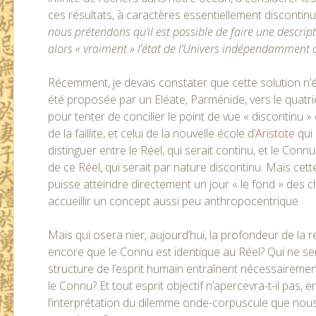
ces résultats, à caractères essentiellement discontinu
nous prétendons qu’il est possible de faire une descript
alors « vraiment » l’état de l’Univers indépendamment
Récemment, je devais constater que cette solution n’é
été proposée par un Eléate, Parménide, vers le quatri
pour tenter de concilier le point de vue « discontinu 
de la faillite, et celui de la nouvelle école d’
Aristote
qui 
distinguer entre le Réel, qui serait continu, et le Con
de ce Réel, qui serait par nature discontinu. Mais cet
puisse atteindre directement un jour « le fond » des c
accueillir un concept aussi peu anthropocentrique
Mais qui osera nier, aujourd’hui, la profondeur de l
encore que le Connu est identique au Réel? Qui ne sent 
structure de l’esprit humain entraînent nécessairemen
le Connu? Et tout esprit objectif n’apercevra-t-il pas, e
l’interprétation du dilemme onde-corpuscule que nou