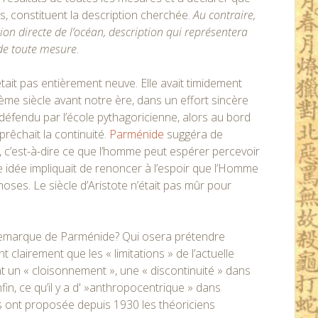
s, constituent la description cherchée.
Au contraire,
ion directe de l’océan, description qui représentera
 de toute mesure
.
tait pas entièrement neuve. Elle avait timidement
ème siècle avant notre ère, dans un effort sincère
» défendu par l’école pythagoricienne, alors au bord
prêchait la continuité.
Parménide
suggéra de
nu, c’est-à-dire ce que l’homme peut espérer percevoir
te idée impliquait de renoncer à l’espoir que l’Homme
hoses. Le siècle d’Aristote n’était pas mûr pour
a remarque de Parménide? Qui osera prétendre
clairement que les « limitations » de l’actuelle
t un « cloisonnement », une « discontinuité » dans
nfin, ce qu’il y a d' »anthropocentrique » dans
s ont proposée depuis 1930 les théoriciens