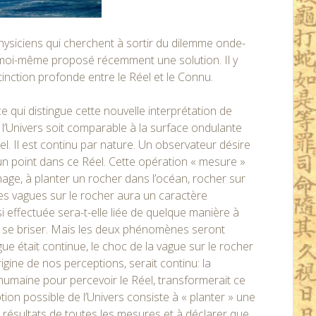
hysiciens qui cherchent à sortir du dilemme onde-
’ai moi-même proposé récemment une solution. Il y
distinction profonde entre le Réel et le Connu.
ce qui distingue cette nouvelle interprétation de
l’Univers soit comparable à la surface ondulante
el. Il est continu par nature. Un observateur désire
’un point dans ce Réel. Cette opération « mesure »
mage, à planter un rocher dans l’océan, rocher sur
des vagues sur le rocher aura un caractère
i effectuée sera-t-elle liée de quelque manière à
de se briser. Mais les deux phénomènes seront
e était continue, le choc de la vague sur le rocher
rigine de nos perceptions, serait continu: la
e humaine pour percevoir le Réel, transformerait ce
ption possible de l’Univers consiste à « planter » une
s résultats de toutes les mesures et à déclarer que