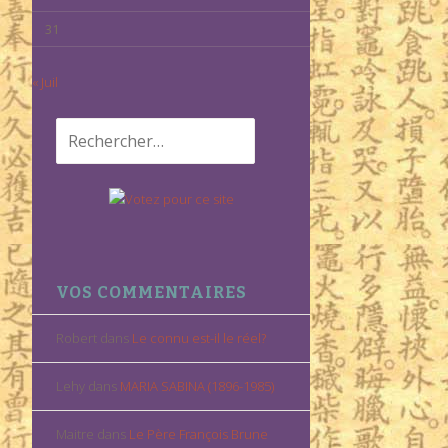
31
« Juil
Rechercher :
VOS COMMENTAIRES
Robert
dans
Le connu est-il le réel?
Lehy
dans
MARIA SABINA (1896-1985)
Maitre
dans
Le Père François Brune