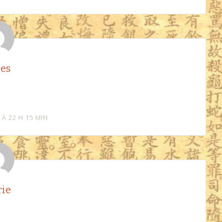
les
 À 22 H 15 MIN
ie