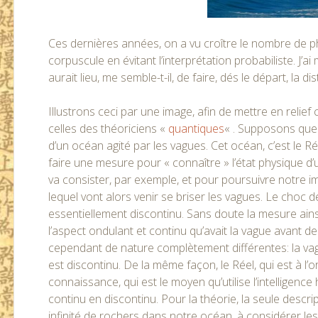
Ces dernières années, on a vu croître le nombre de p
corpuscule en évitant l’interprétation probabiliste. J
aurait lieu, me semble-t-il, de faire, dés le départ, la 
Illustrons ceci par une image, afin de mettre en relief 
celles des théoriciens «
quantiques
« . Supposons que 
d’un océan agité par les vagues. Cet océan, c’est le Ré
faire une mesure pour « connaître » l’état physique d
va consister, par exemple, et pour poursuivre notre i
lequel vont alors venir se briser les vagues. Le choc 
essentiellement discontinu. Sans doute la mesure ains
l’aspect ondulant et continu qu’avait la vague avant 
cependant de nature complètement différentes: la vagu
est discontinu. De la même façon, le Réel, qui est à l’o
connaissance, qui est le moyen qu’utilise l’intelligenc
continu en discontinu. Pour la théorie, la seule descri
infinité de rochers dans notre océan, à considérer le