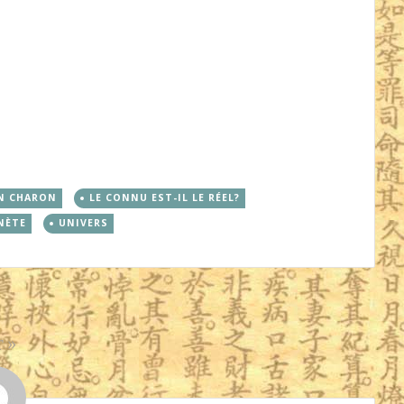
N CHARON
LE CONNU EST-IL LE RÉEL?
NÈTE
UNIVERS
r
»