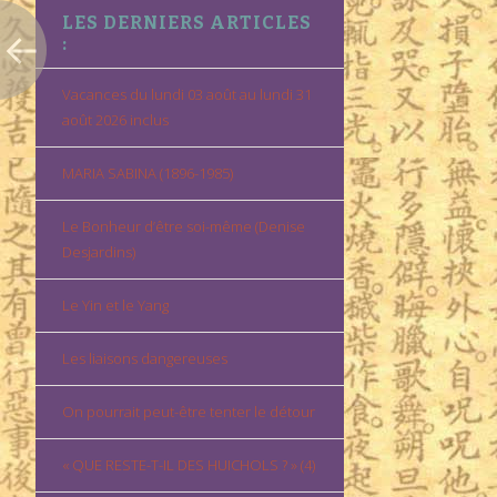
LES DERNIERS ARTICLES
:
Vacances du lundi 03 août au lundi 31
août 2026 inclus
MARIA SABINA (1896-1985)
Le Bonheur d’être soi-même (Denise
Desjardins)
Le Yin et le Yang
Les liaisons dangereuses
On pourrait peut-être tenter le détour
« QUE RESTE-T-IL DES HUICHOLS ? » (4)