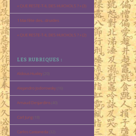
« QUE RESTE-T-IL DES HUICHOLS ? » (3)
1 Mai fête des…druides
« QUE RESTE-T-IL DES HUICHOLS ? » (2)
LES RUBRIQUES :
Aldous Huxley
(20)
Alejandro Jodorowsky
(16)
Arnaud Desjardins
(40)
Carl Jung
(18)
Carlos Castaneda
(32)