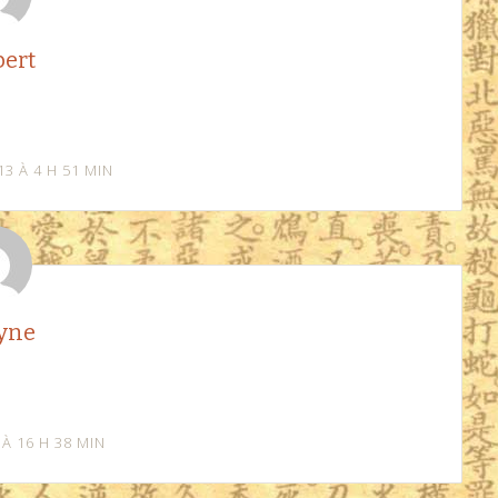
ert
13 À 4 H 51 MIN
yne
 À 16 H 38 MIN