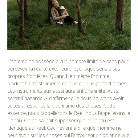
L’homme ne possède qu’un nombre limité de sens pour
percevoir la réalité extérieure, et chaque sens a ses
propres frontières. Quand bien même l’homme
s’aiderait-il d’instruments de plus en plus perfectionnés,
ces instruments eux aussi auraient une limite. Aussi
serait-il hasardeux d’affirmer que nous pouvons avoir
accès à l’essence la plus intime des choses. Cette
essence, nous l’appellerons le Réel, nous l’appellerons le
Connu. On ne saurait supposer que le Connu est
identique au Réel. Ceci revient à dire que l’homme ne
peut avoir sur les choses qui l’entourent un point de vue