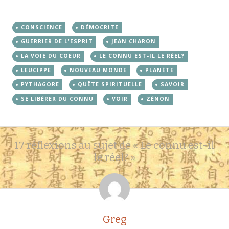
CONSCIENCE
DÉMOCRITE
GUERRIER DE L'ESPRIT
JEAN CHARON
LA VOIE DU COEUR
LE CONNU EST-IL LE RÉEL?
LEUCIPPE
NOUVEAU MONDE
PLANÈTE
PYTHAGORE
QUÊTE SPIRITUELLE
SAVOIR
SE LIBÉRER DU CONNU
VOIR
ZÉNON
Navigation
←
→
17 réflexions au sujet de «
Le connu est-il
des
le réel?
»
articles
Greg