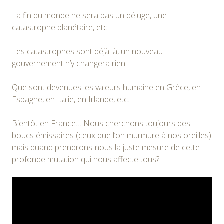
La fin du monde ne sera pas un déluge, une
catastrophe planétaire, etc.
Les catastrophes sont déjà là, un nouveau
gouvernement n’y changera rien.
Que sont devenues les valeurs humaine en Grèce, en
Espagne, en Italie, en Irlande, etc.
Bientôt en France… Nous cherchons toujours des
boucs émissaires (ceux que l’on murmure à nos oreilles)
mais quand prendrons-nous la juste mesure de cette
profonde mutation qui nous affecte tous?