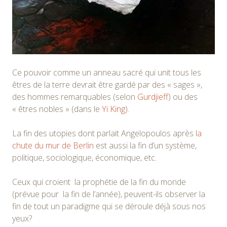
Ce pouvoir comme un anneau sacré qui unit tous les
êtres de la terre devrait être gardé par des « sages »,
des hommes remarquables (selon
Gurdjieff
) ou des
« êtres nobles » (dans le
Yi King
).
La fin des utopies dont parlait Angelopoulos après
la
chute du mur de Berlin
est aussi la fin d’un système,
politique, sociologique, économique, etc.
Ceux qui croient la prophétie de la fin du monde
(prévue pour la fin de l’année), peuvent-ils observer la
fin de tout un paradigme qui se déroule déjà sous nos
yeux?