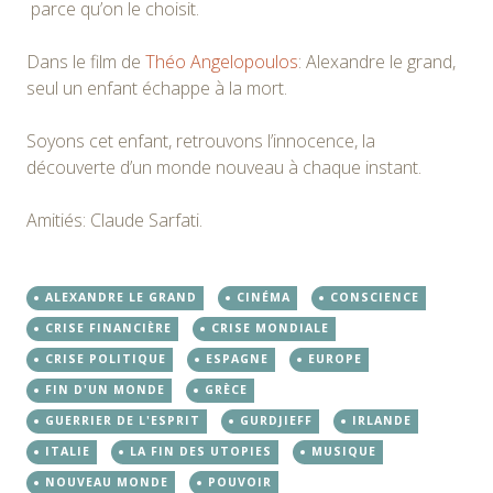
parce qu’on le choisit.
Dans le film de
Théo Angelopoulos
: Alexandre le grand,
seul un enfant échappe à la mort.
Soyons cet enfant, retrouvons l’innocence, la
découverte d’un monde nouveau à chaque instant.
Amitiés: Claude Sarfati.
ALEXANDRE LE GRAND
CINÉMA
CONSCIENCE
CRISE FINANCIÈRE
CRISE MONDIALE
CRISE POLITIQUE
ESPAGNE
EUROPE
FIN D'UN MONDE
GRÈCE
GUERRIER DE L'ESPRIT
GURDJIEFF
IRLANDE
ITALIE
LA FIN DES UTOPIES
MUSIQUE
NOUVEAU MONDE
POUVOIR