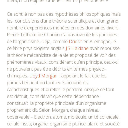
méta, ni un épiphénomène: il est LE phénomène. »
Ce sont là non pas des hypothèses philosophiques mais
les conclusions d’une théorie scientifique et d’un grand
nombre d’expériences menées en des domaines divers.
Pierre Teilhard de Chardin n’a pas inventé les principes
de l’organicisme. Déjà, comme
Driesh
en Allemagne, le
célèbre physiologiste anglais
J.S Haldane
avait repoussé
la théorie mécaniciste de la vie et proposé de voir des
phénomènes vitaux, considérant qu’en principe, ceux-ci
ne pouvaient pas être décrits en termes physico-
chimiques.
Lloyd Morgan
, rappelant le fait que les
parties tiennent du tout leurs propriétés
caractéristiques et qu’elles le perdent lorsque ce tout
est détruit, considérait que cette dépendance
constituait la propriété principale d’un organisme
proprement dit. Selon Morgan, chaque niveau
observable – Electron, atome, molécule, unité colloïdale,
cellule Tissu, organe, organisme pluricellulaire et société