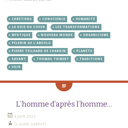
CHRÉTIENS
CONSCIENCE
HUMANITÉ
LA VOIE DU COEUR
LES TRANSFORMATIONS
MYSTIQUE
NOUVEAU MONDE
ORGANICISME
PÈLERIN DE L'ABSOLU
PIERRE TEILHARD DE CHARDIN
PLANÈTE
SAVANT
THOMAS THIBERT
TRADITIONS
VOIR
L’homme d’après l’homme…
4 JUIN 2023
CLAUDE SARFATI