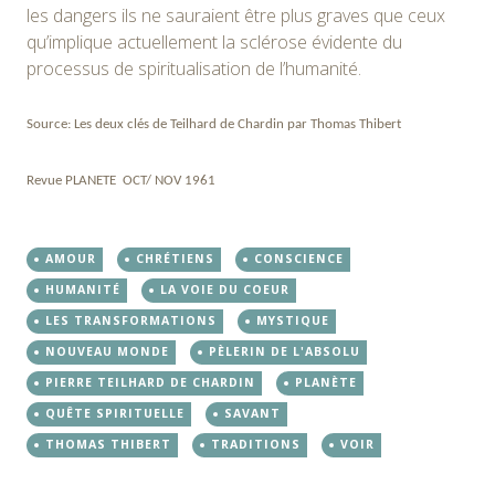
les dangers ils ne sauraient être plus graves que ceux
qu’implique actuellement la sclérose évidente du
processus de spiritualisation de l’humanité.
Source: Les deux clés de Teilhard de Chardin par Thomas Thibert
Revue PLANETE OCT/ NOV 1961
AMOUR
CHRÉTIENS
CONSCIENCE
HUMANITÉ
LA VOIE DU COEUR
LES TRANSFORMATIONS
MYSTIQUE
NOUVEAU MONDE
PÈLERIN DE L'ABSOLU
PIERRE TEILHARD DE CHARDIN
PLANÈTE
QUÊTE SPIRITUELLE
SAVANT
THOMAS THIBERT
TRADITIONS
VOIR