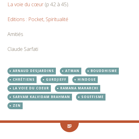
La voie du cœur
(p 42 à 45).
Editions : Pocket, Spiritualité
Amitiés
Claude Sarfati
ARNAUD DESJARDINS
ATMAN
BOUDDHISME
CHRÉTIENS
GURDJIEFF
HINDOUE
LA VOIE DU COEUR
RAMANA MAHARCHI
SARVAM KALVIDAM BRAHMAN
SOUFFISME
ZEN