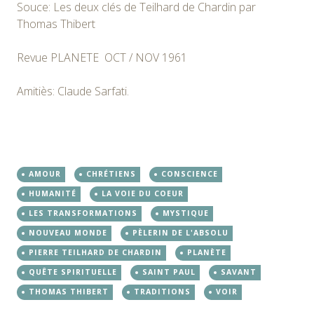
Souce: Les deux clés de Teilhard de Chardin par
Thomas Thibert
Revue PLANETE OCT / NOV 1961
Amitiès: Claude Sarfati.
AMOUR
CHRÉTIENS
CONSCIENCE
HUMANITÉ
LA VOIE DU COEUR
LES TRANSFORMATIONS
MYSTIQUE
NOUVEAU MONDE
PÈLERIN DE L'ABSOLU
PIERRE TEILHARD DE CHARDIN
PLANÈTE
QUÊTE SPIRITUELLE
SAINT PAUL
SAVANT
THOMAS THIBERT
TRADITIONS
VOIR