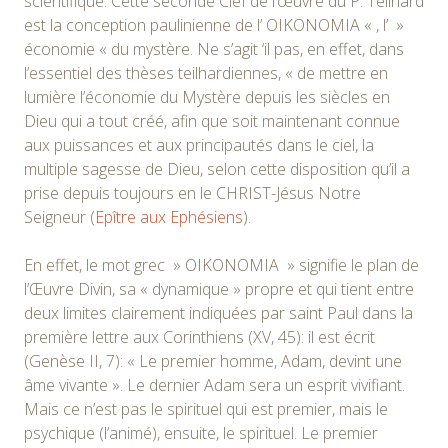
scientifique. Cette seconde Clef de l’œuvre du P. Teilhard
est la conception paulinienne de l’ OIKONOMIA « , l’ »
économie « du mystère. Ne s’agit ‘il pas, en effet, dans
l’essentiel des thèses teilhardiennes, « de mettre en
lumière l’économie du Mystère depuis les siècles en
Dieu qui a tout créé, afin que soit maintenant connue
aux puissances et aux principautés dans le ciel, la
multiple sagesse de Dieu, selon cette disposition qu’il a
prise depuis toujours en le CHRIST-Jésus Notre
Seigneur (
Epître aux Ephésiens
).
En effet, le mot grec » OIKONOMIA » signifie le plan de
l’Œuvre Divin, sa « dynamique » propre et qui tient entre
deux limites clairement indiquées par saint Paul dans la
première lettre aux Corinthiens (XV, 45): il est écrit
(Genèse II, 7): « Le premier homme, Adam, devint une
âme vivante ». Le dernier Adam sera un esprit vivifiant.
Mais ce n’est pas le spirituel qui est premier, mais le
psychique (l’animé), ensuite, le spirituel. Le premier