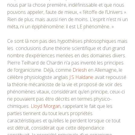
nous par la chose première, indéfinissable et que nous
pouvons appeler, faute de mieux, « l’étoffe de l’Univers ».
Rien de plus; mais aussi rien de moins. L’esprit n’est ni un
méta, ni un épiphénomène: il est LE phénomène. »
Ce sont là non pas des hypothèses philosophiques mais
les conclusions d’une théorie scientifique et d’un grand
nombre d’expériences menées en des domaines divers.
Pierre Teilhard de Chardin n’a pas inventé les principes
de l’organicisme. Déjà, comme
Driesh
en Allemagne, le
célèbre physiologiste anglais
J.S Haldane
avait repoussé
la théorie mécaniciste de la vie et proposé de voir des
phénomènes vitaux, considérant qu’en principe, ceux-ci
ne pouvaient pas être décrits en termes physico-
chimiques.
Lloyd Morgan
, rappelant le fait que les
parties tiennent du tout leurs propriétés
caractéristiques et qu’elles le perdent lorsque ce tout
est détruit, considérait que cette dépendance
constituait la propriété principale d’un organisme