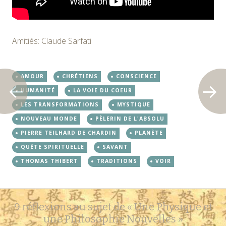
Amitiés: Claude Sarfati
AMOUR
CHRÉTIENS
CONSCIENCE
HUMANITÉ
LA VOIE DU COEUR
LES TRANSFORMATIONS
MYSTIQUE
NOUVEAU MONDE
PÈLERIN DE L'ABSOLU
PIERRE TEILHARD DE CHARDIN
PLANÈTE
QUÊTE SPIRITUELLE
SAVANT
THOMAS THIBERT
TRADITIONS
VOIR
Navigation
←
→
9 réflexions au sujet de «
Une Physique et
des
une Philosophie Nouvelles
»