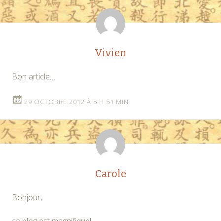
articles
Vivien
Bon article…
29 OCTOBRE 2012 À 5 H 51 MIN
Carole
Bonjour,
ce blog est magnifique!