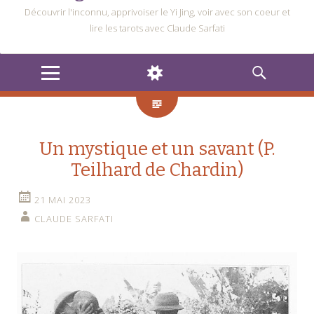
Découvrir l'inconnu, apprivoiser le Yi Jing, voir avec son coeur et
lire les tarots avec Claude Sarfati
MENU
WIDGETS
RECHERCHE
Un mystique et un savant (P.
Teilhard de Chardin)
21 MAI 2023
CLAUDE SARFATI