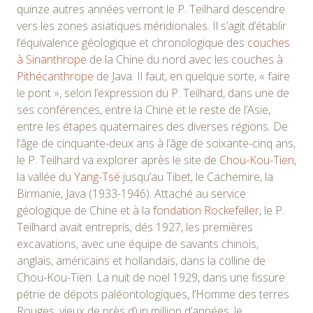
quinze autres années verront le P. Teilhard descendre
vers les zones asiatiques méridionales. Il s’agit d’établir
l’équivalence géologique et chronologique des
couches
à Sinanthrope
de la Chine du nord avec les couches à
Pithécanthrope
de Java. Il faut, en quelque sorte, « faire
le pont », selon l’expression du P. Teilhard, dans une de
ses conférences, entre la Chine et le reste de l’Asie,
entre les étapes quaternaires des diverses régions. De
l’âge de cinquante-deux ans à l’âge de soixante-cinq ans,
le P. Teilhard va explorer après le site de
Chou-Kou-Tien
,
la vallée du
Yang-Tsé
jusqu’au Tibet, le Cachemire, la
Birmanie, Java (1933-1946). Attaché au service
géologique de Chine et à la
fondation Rockefeller
, le P.
Teilhard avait entrepris, dés 1927, les premières
excavations, avec une équipe de savants chinois,
anglais, américains et hollandais, dans la colline de
Chou-Kou-Tien. La nuit de noël 1929, dans une fissure
pétrie de dépots paléontologiques, l’Homme des terres
Rouges, vieux de près d’un million d’années, le