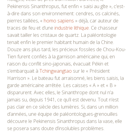
Pekinensis Sinanthropus, fut enfin « saisi au gîte », c’est-
à-dire dans son environnement: cendres, os calcinés,
pierres taillées, «
homo sapiens
» déjà, car auteur de
traces de feu et d’une
industrie lithique
. Ce chasseur
savait tailler les cristaux de quartz. La paléontologie
tenait enfin le premier habitant humain de la Chine.
Douze ans plus tard, les précieux fossiles de Chou-Kou-
Tien furent confiés à la garnison américaine qui, en
raison du conflit sino-japonais, évacuait Pékin et
s’embarquait à
Tchingwangtao
sur le « Président
Harrison ». Le bateau fut arraisonné, les biens saisis, la
garde américaine arrêtée. Les caisses « A » et « B »
disparurent. Avec elles, le Sinanthrope dont nul n’a
jamais su, depuis 1941, ce qu’il est devenu. Tout n’est
pas clair en ce siècle des lumières. Si, dans un million
d’années, une équipe de paléontologues-grenouilles
découvre le Pekinensis Sinanthropus dans la vase, elle
se posera sans doute d’insolubles problèmes.