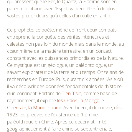
qui pressent que le Fer, le Quartz, la Flamme sont en
parenté lointaine avec l’Esprit, va peut-être à de plus
vastes profondeurs qu’à celles d’un culte enfantin.
Ce prophète, ce poète, mène de front deux combats: il
entreprend la conquête des vérités intérieures et
célestes non pas loin du monde mais dans le monde, au
cœur même de la matière terrestre, en un contact
constant avec les puissances primordiales de la Nature.
Ce mystique est un géologue, un paléontologue, un
savant explorateur de la terre et du temps. Onze ans de
recherches en Europe. Puis, durant dix années l’Asie où
il va découvrir des données fondamentales de l’histoire
d’un continent. Partant de
Tien-T’sin
, comme base de
rayonnement, il explore
les Ordos
,
la Mongolie
Orientale
,
la Mandchourie
. Avec Licent, il découvre, dès
1923, les preuves de l’existence de l’homme
paléolithique en Chine. Après ce décennat limité
géographiquement à l’aire chinoise septentrionale,