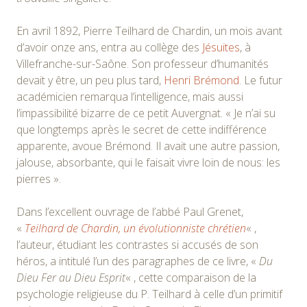
En avril 1892, Pierre Teilhard de Chardin, un mois avant
d’avoir onze ans, entra au collège des
Jésuites
, à
Villefranche-sur-Saône. Son professeur d’humanités
devait y être, un peu plus tard,
Henri Brémond
. Le futur
académicien remarqua l’intelligence, mais aussi
l’impassibilité bizarre de ce petit Auvergnat. « Je n’ai su
que longtemps après le secret de cette indifférence
apparente, avoue Brémond. Il avait une autre passion,
jalouse, absorbante, qui le faisait vivre loin de nous: les
pierres ».
Dans l’excellent ouvrage de l’abbé Paul Grenet,
«
Teilhard de Chardin, un évolutionniste chrétien
« ,
l’auteur, étudiant les contrastes si accusés de son
héros, a intitulé l’un des paragraphes de ce livre, «
Du
Dieu Fer au Dieu Esprit
« , cette comparaison de la
psychologie religieuse du P. Teilhard à celle d’un primitif