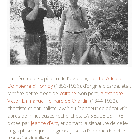
La mère de ce « pèlerin de l’absolu »,
Berthe-Adèle de
Dompierre d’Hornoy
(1853-1936), d’origine picarde, était
l’arrière-petite-nièce de
Voltaire
. Son père,
Alexandre-
Victor-Emmanuel Teilhard de Chardin
(1844-1932),
chartiste et naturaliste, avait eu l’honneur de découvrir,
après de minutieuses recherches, LA SEULE LETTRE
dictée par
Jeanne d’Arc
, et portant la signature de celle-
ci, graphisme que l’on ignora jusqu’à l’époque de cette
trouvaille singulière.