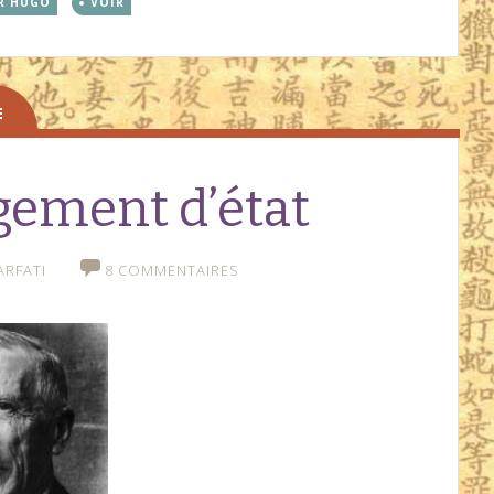
R HUGO
VOIR
gement d’état
ARFATI
8 COMMENTAIRES