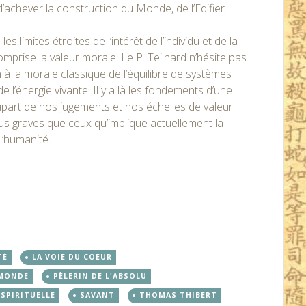
’achever la construction du Monde, de l’Edifier.
limites étroites de l’intérêt de l’individu et de la
omprise la valeur morale. Le P. Teilhard n’hésite pas
à la morale classique de l’équilibre de systèmes
e l’énergie vivante. Il y a là les fondements d’une
upart de nos jugements et nos échelles de valeur.
lus graves que ceux qu’implique actuellement la
l’humanité.
TÉ
LA VOIE DU COEUR
MONDE
PÈLERIN DE L'ABSOLU
SPIRITUELLE
SAVANT
THOMAS THIBERT