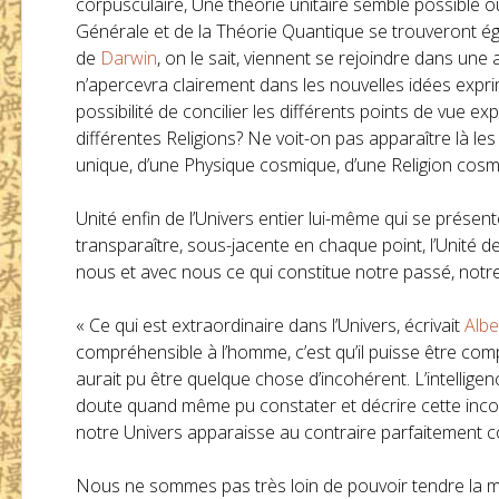
corpusculaire, Une théorie unitaire semble possible où 
Générale et de la Théorie Quantique se trouveront é
de
Darwin
, on le sait, viennent se rejoindre dans une a
n’apercevra clairement dans les nouvelles idées exp
possibilité de concilier les différents points de vue e
différentes Religions? Ne voit-on pas apparaître là 
unique, d’une Physique cosmique, d’une Religion cos
Unité enfin de l’Univers entier lui-même qui se présent
transparaître, sous-jacente en chaque point, l’Unité d
nous et avec nous ce qui constitue notre passé, notre
« Ce qui est extraordinaire dans l’Univers, écrivait
Albe
compréhensible à l’homme, c’est qu’il puisse être compr
aurait pu être quelque chose d’incohérent. L’intelligen
doute quand même pu constater et décrire cette incoh
notre Univers apparaisse au contraire parfaitement co
Nous ne sommes pas très loin de pouvoir tendre la m