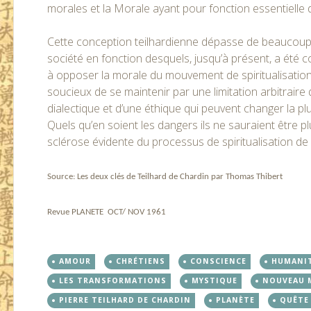
morales et la Morale ayant pour fonction essentielle d
Cette conception teilhardienne dépasse de beaucoup les 
société en fonction desquels, jusqu’à présent, a été c
à opposer la morale du mouvement de spiritualisation 
soucieux de se maintenir par une limitation arbitraire d
dialectique et d’une éthique qui peuvent changer la pl
Quels qu’en soient les dangers ils ne sauraient être p
sclérose évidente du processus de spiritualisation de 
Source: Les deux clés de Teilhard de Chardin par Thomas Thibert
Revue PLANETE OCT/ NOV 1961
AMOUR
CHRÉTIENS
CONSCIENCE
HUMANI
LES TRANSFORMATIONS
MYSTIQUE
NOUVEAU 
PIERRE TEILHARD DE CHARDIN
PLANÈTE
QUÊTE 