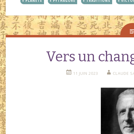
PLANÈTE
PYTHAGORE
TRADITIONS
VICTO
Vers un chan
11 JUIN 2023
CLAUDE S