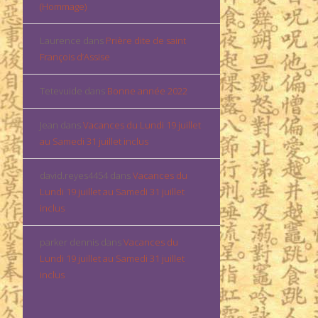
(Hommage)
Laurence
dans
Prière dite de saint
François d’Assise
Tetevuide
dans
Bonne année 2022
Jean
dans
Vacances du Lundi 19 juillet
au Samedi 31 juillet inclus
david.reyes4454
dans
Vacances du
Lundi 19 juillet au Samedi 31 juillet
inclus
parker dennis
dans
Vacances du
Lundi 19 juillet au Samedi 31 juillet
inclus