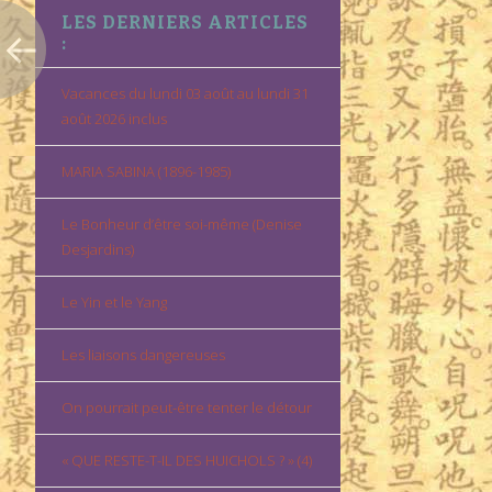
LES DERNIERS ARTICLES
:
Vacances du lundi 03 août au lundi 31
août 2026 inclus
MARIA SABINA (1896-1985)
Le Bonheur d’être soi-même (Denise
Desjardins)
Le Yin et le Yang
Les liaisons dangereuses
On pourrait peut-être tenter le détour
« QUE RESTE-T-IL DES HUICHOLS ? » (4)