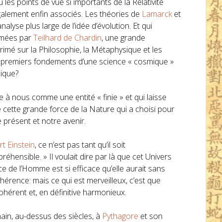
les points de vue si importants de la Relativité
galement enfin associés. Les théories de
Lamarck
et
nalyse plus large de l’idée d’évolution. Et qui
rimées par
Teilhard de Chardin
, une grande
xprimé sur la Philosophie, la Métaphysique et les
les premiers fondements d’une science « cosmique »
mique?
e à nous comme une entité « finie » et qui laisse
e cette grande force de la Nature qui a choisi pour
 présent et notre avenir.
rt Einstein
, ce n’est pas tant qu’il soit
éhensible. » Il voulait dire par là que cet Univers
ce de l’Homme est si efficace qu’elle aurait sans
érence: mais ce qui est merveilleux, c’est que
hérent et, en définitive harmonieux.
ain, au-dessus des siècles, à
Pythagore
et son