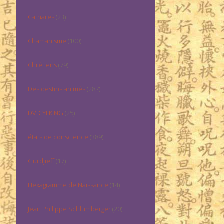
Cathares
(23)
Chamanisme
(100)
Chrétiens
(79)
Des destins animés
(287)
DVD YI KING
(25)
états de conscience
(389)
Gurdjieff
(17)
Hexagramme de Naissance
(14)
Jean Philippe Schlumberger
(20)