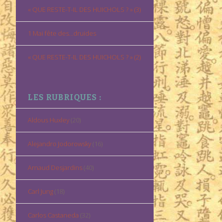
« QUE RESTE-T-IL DES HUICHOLS ? » (3)
1 Mai fête des…druides
« QUE RESTE-T-IL DES HUICHOLS ? » (2)
LES RUBRIQUES :
Aldous Huxley
(20)
Alejandro Jodorowsky
(16)
Arnaud Desjardins
(40)
Carl Jung
(18)
Carlos Castaneda
(32)