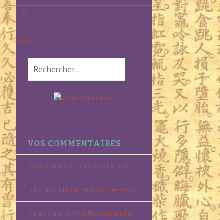
31
« Juil
Rechercher :
VOS COMMENTAIRES
Robert
dans
Le connu est-il le réel?
Lehy
dans
MARIA SABINA (1896-1985)
Maitre
dans
Le Père François Brune