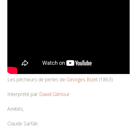
Les pêcheurs de perles de
Georges Bizet
(1863)
Interprété par
David Gilmour
Amitiés,
Claude Sarfati