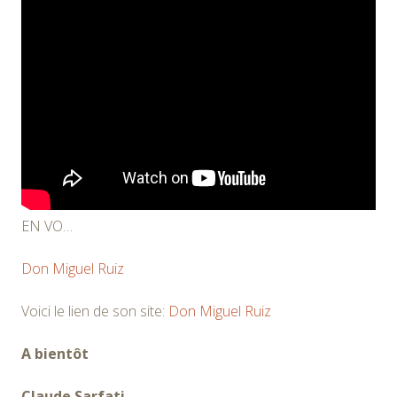
EN VO…
Don Miguel Ruiz
Voici le lien de son site:
Don Miguel Ruiz
A bientôt
Claude Sarfati