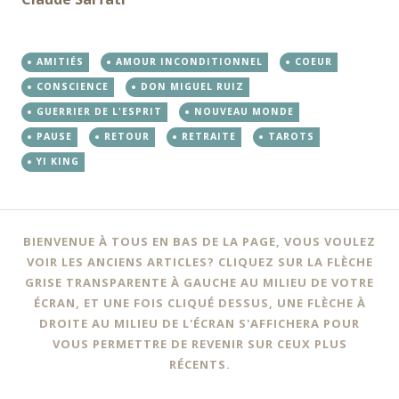
AMITIÉS
AMOUR INCONDITIONNEL
COEUR
CONSCIENCE
DON MIGUEL RUIZ
GUERRIER DE L'ESPRIT
NOUVEAU MONDE
PAUSE
RETOUR
RETRAITE
TAROTS
YI KING
Navigation
←
BIENVENUE À TOUS EN BAS DE LA PAGE, VOUS VOULEZ
des
VOIR LES ANCIENS ARTICLES? CLIQUEZ SUR LA FLÈCHE
GRISE TRANSPARENTE À GAUCHE AU MILIEU DE VOTRE
articles
ÉCRAN, ET UNE FOIS CLIQUÉ DESSUS, UNE FLÈCHE À
DROITE AU MILIEU DE L'ÉCRAN S'AFFICHERA POUR
VOUS PERMETTRE DE REVENIR SUR CEUX PLUS
RÉCENTS.