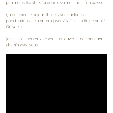
peu moins fiscalisé, j’ai donc revu mes tarifs à la baisse…
Ça commence aujourd’hui et avec quelques
ponctuations, cela durera jusqu’à la fin… La fin de quoi ?
On verra !
Je suis très heureux de vous retrouver et de continuer le
chemin avec vous.