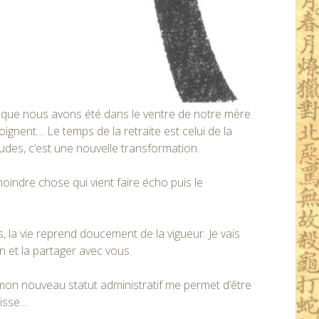
œuf que nous avons été dans le ventre de notre mère
loignent… Le temps de la retraite est celui de la
tudes, c’est une nouvelle transformation.
moindre chose qui vient faire écho puis le
, la vie reprend doucement de la vigueur. Je vais
 et la partager avec vous.
on nouveau statut administratif me permet d’être
aisse…