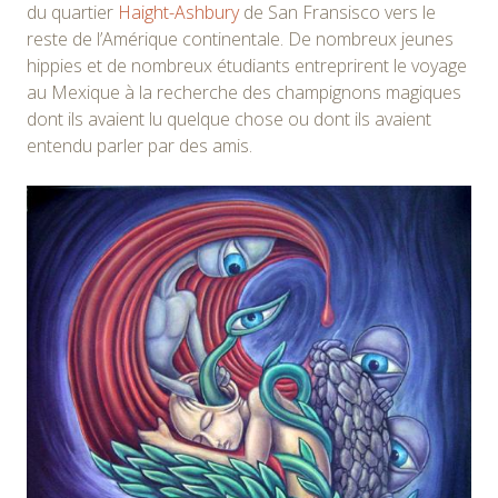
du quartier
Haight-Ashbury
de San Fransisco vers le
reste de l’Amérique continentale. De nombreux jeunes
hippies et de nombreux étudiants entreprirent le voyage
au Mexique à la recherche des champignons magiques
dont ils avaient lu quelque chose ou dont ils avaient
entendu parler par des amis.