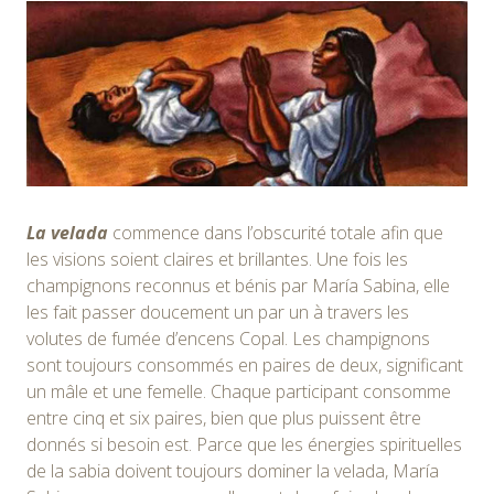
La velada
commence dans l’obscurité totale afin que
les visions soient claires et brillantes. Une fois les
champignons reconnus et bénis par María Sabina, elle
les fait passer doucement un par un à travers les
volutes de fumée d’encens Copal. Les champignons
sont toujours consommés en paires de deux, significant
un mâle et une femelle. Chaque participant consomme
entre cinq et six paires, bien que plus puissent être
donnés si besoin est. Parce que les énergies spirituelles
de la sabia doivent toujours dominer la velada, María