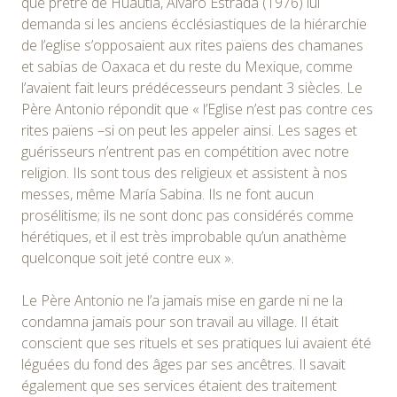
que prêtre de Huautla, Alvaro Estrada (1976) lui
demanda si les anciens écclésiastiques de la hiérarchie
de l’eglise s’opposaient aux rites païens des chamanes
et sabias de Oaxaca et du reste du Mexique, comme
l’avaient fait leurs prédécesseurs pendant 3 siècles. Le
Père Antonio répondit que « l’Eglise n’est pas contre ces
rites païens –si on peut les appeler ainsi. Les sages et
guérisseurs n’entrent pas en compétition avec notre
religion. Ils sont tous des religieux et assistent à nos
messes, même María Sabina. Ils ne font aucun
prosélitisme; ils ne sont donc pas considérés comme
hérétiques, et il est très improbable qu’un anathème
quelconque soit jeté contre eux ».
Le Père Antonio ne l’a jamais mise en garde ni ne la
condamna jamais pour son travail au village. Il était
conscient que ses rituels et ses pratiques lui avaient été
léguées du fond des âges par ses ancêtres. Il savait
également que ses services étaient des traitement