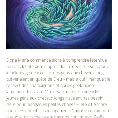
Doña María commenca alors à comprendre l’étendue
de sa célébrité quand après des années elle se rappela
le pélerinage de « ces jeunes gens aux cheveux longs
qui venaient en quête de Dieu » mais à qui il manquait le
respect des champignons et qui les profanaient
largement. Plus tard María Sabina réalisa que « les
jeunes gens aux cheveux longs n’avaient pas besoin
d’elle pour manger les petites choses ». elle dit encore
que « ces enfants les mangeaient n’importe où n’importe
quand et ne respectaient pas nos coutumes ». Doña