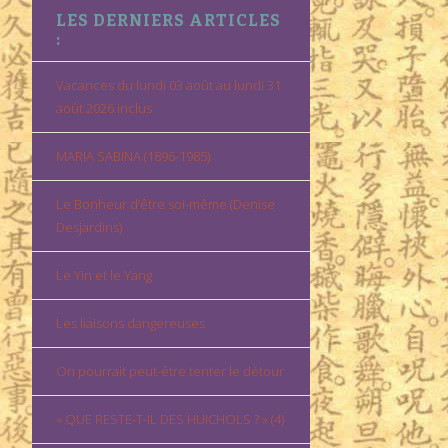
LES DERNIERS ARTICLES
:
Vacances du lundi 03 août au lundi 31
août 2026 inclus
MARIA SABINA (1896-1985)
Le Bonheur d’être soi-même (Denise
Desjardins)
Le Yin et le Yang
Les liaisons dangereuses
On pourrait peut-être tenter le détour
« QUE RESTE-T-IL DES HUICHOLS ? » (4)