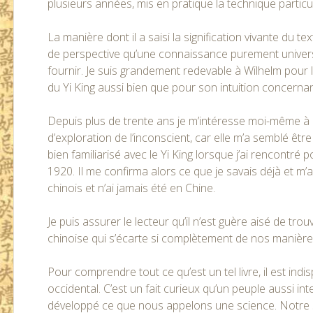
plusieurs années, mis en pratique la technique particul
La manière dont il a saisi la signification vivante du 
de perspective qu’une connaissance purement universi
fournir. Je suis grandement redevable à Wilhelm pour l
du Yi King aussi bien que pour son intuition concernant
Depuis plus de trente ans je m’intéresse moi-même à 
d’exploration de l’inconscient, car elle m’a semblé êtr
bien familiarisé avec le Yi King lorsque j’ai rencontré
1920. Il me confirma alors ce que je savais déjà et m’
chinois et n’ai jamais été en Chine.
Je puis assurer le lecteur qu’il n’est guère aisé de tr
chinoise qui s’écarte si complètement de nos manière
Pour comprendre tout ce qu’est un tel livre, il est indi
occidental. C’est un fait curieux qu’un peuple aussi int
développé ce que nous appelons une science. Notre sc