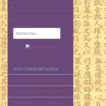
31
« Juil
Rechercher :
VOS COMMENTAIRES
Robert
dans
Le connu est-il le réel?
Lehy
dans
MARIA SABINA (1896-1985)
Maitre
dans
Le Père François Brune