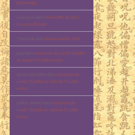
(Hommage)
Laurence
dans
Prière dite de saint
François d’Assise
Tetevuide
dans
Bonne année 2022
Jean
dans
Vacances du Lundi 19 juillet
au Samedi 31 juillet inclus
david.reyes4454
dans
Vacances du
Lundi 19 juillet au Samedi 31 juillet
inclus
parker dennis
dans
Vacances du
Lundi 19 juillet au Samedi 31 juillet
inclus