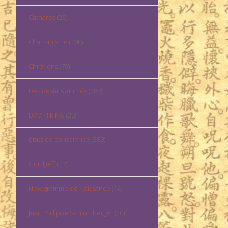
Cathares
(23)
Chamanisme
(100)
Chrétiens
(79)
Des destins animés
(287)
DVD YI KING
(25)
états de conscience
(389)
Gurdjieff
(17)
Hexagramme de Naissance
(14)
Jean Philippe Schlumberger
(20)