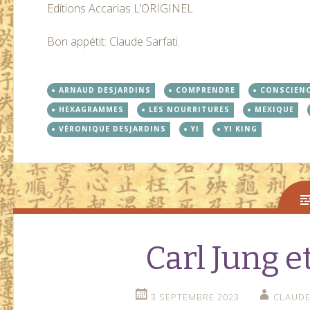
Editions Accarias L’ORIGINEL
Bon appétit: Claude Sarfati.
ARNAUD DESJARDINS
COMPRENDRE
CONSCIEN
HEXAGRAMMES
LES NOURRITURES
MEXIQUE
VÉRONIQUE DESJARDINS
YI
YI KING
Carl Jung e
3 SEPTEMBRE 2023
CLAUDE