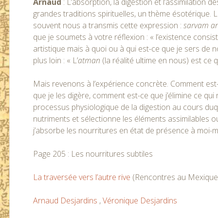
Arnaud
: L’absorption, la digestion et l’assimilation 
grandes traditions spirituelles, un thème ésotérique. L
souvent nous a transmis cette expression :
sarvam a
que je soumets à votre réflexion : « l’existence consist
artistique mais à quoi ou à qui est-ce que je sers de
plus loin : « L’
atman
(la réalité ultime en nous) est ce 
Mais revenons à l’expérience concrète. Comment est-
que je les digère, comment est-ce que j’élimine ce qui
processus physiologique de la digestion au cours duq
nutriments et sélectionne les éléments assimilables ou
j’absorbe les nourritures en état de présence à moi-
Page 205 : Les nourritures subtiles
La traversée vers l’autre rive
(Rencontres au Mexique
Arnaud Desjardins
,
Véronique Desjardins