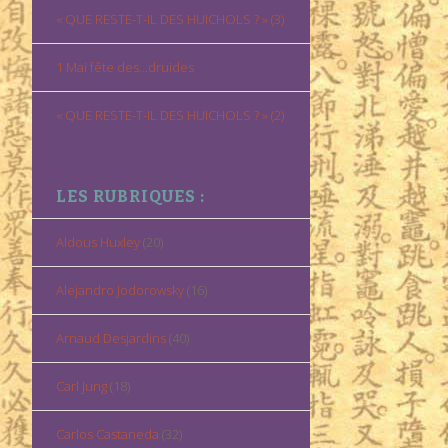
« QUE RESTE-T-IL DES HUICHOLS ? » (3)
1 Mai fête des…druides
« QUE RESTE-T-IL DES HUICHOLS ? » (2)
LES RUBRIQUES :
Aldous Huxley
(20)
Alejandro Jodorowsky
(16)
Arnaud Desjardins
(40)
Carl Jung
(18)
Carlos Castaneda
(32)