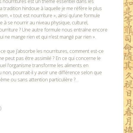
des nourritures est un thème essentiel dans les
a tradition hindoue à laquelle je me réfère le plus
nam
, « tout est nourriture », ainsi qu’une formule
e à se nourrir au niveau physique, culturel,
 nourriture ? Une autre formule nous entraîne encore
qui ne mange rien et qui n’est mangé par rien ».
ce que j’absorbe les nourritures, comment est-ce
 ne peut pas être assimilé ? En ce qui concerne le
uel l’organisme transforme les aliments en
 non, pourrait-il y avoir une différence selon que
même ou sans attention particulière ?…
)