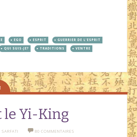
CE
EGO
ESPRIT
GUERRIER DE L'ESPRIT
QUI SUIS-JE?
TRADITIONS
VENTRE
t le Yi-King
 SARFATI
80 COMMENTAIRES