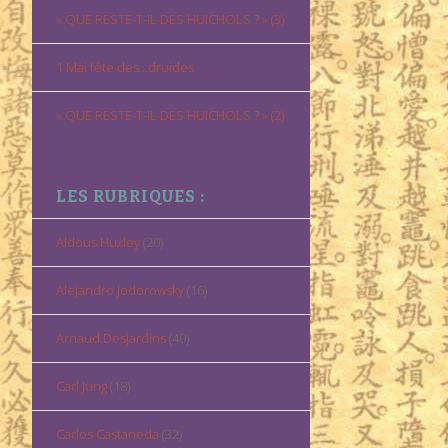
« QUE RESTE-T-IL DES HUICHOLS ? » (3)
1 Mai fête des…druides
« QUE RESTE-T-IL DES HUICHOLS ? » (2)
LES RUBRIQUES :
Aldous Huxley
(20)
Alejandro Jodorowsky
(16)
Arnaud Desjardins
(40)
Carl Jung
(18)
Carlos Castaneda
(32)