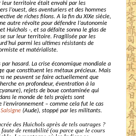
 leur territoire était envahi par les
ers l’ouest, des aventuriers et des hommes
ctive de riches filons. A la fin du XIXe siècle,
ne autre révolte pour défendre l’autonomie
et Huichols -, et sa défaite sonna le glas de
se sur leur territoire. Fragilisée par les
urd’hui parmi les ultimes résistants de
ormiste et matérialiste.
pas par hasard. La crise économique mondiale a
uge que constituent les métaux précieux. Mais
lons ne peuvent se faire actuellement que
cherche en profondeur, éventration à la
 cyanure), rejets de boue contaminée qui
dans le monde de tels projets sont
de l’environnement – comme cela fut le cas
e
Salsigne
(Aude), stoppé par les militants.
acrée des Huichols après de tels outrages ?
faute de rentabilité (ou parce que le cours