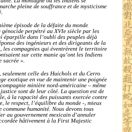
iable. La montagne où les Indiens se
arche pleine de souffrance et de mysticisme
é.
énième épisode de la défaite du monde
e génocide perpétré au XVIe siècle par les
i éparpille dans l’oubli des peuples déjà
éponse des ingénieurs et des dirigeants de la
, les compagnies qui éventrèrent le territoire
onisaient sur cette manie qu’ont les Indiens
e sacrée ».
e, seulement celle des Huichols et du Cerro
ège exotique en vue de maintenir une poignée
e compagnie minière nord-américaine – même
 justice sont de leur côté. La question est de
ble, à la rapacité des puissants exercée contre
e, le respect, l’équilibre du monde -, mieux
tre commune humanité. Nous devons tous
nder au gouvernement mexicain d’annuler
ccordée hâtivement à la First Majestic