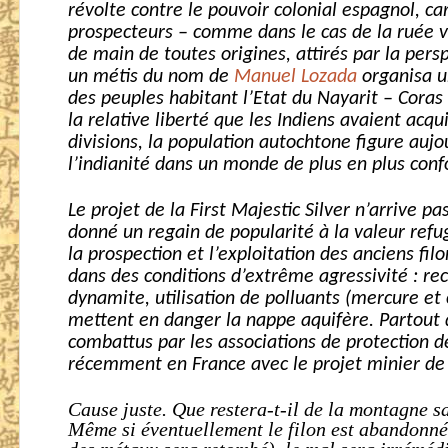
révolte contre le pouvoir colonial espagnol, car
prospecteurs – comme dans le cas de la ruée v
de main de toutes origines, attirés par la perspe
un métis du nom de
Manuel Lozada
organisa u
des peuples habitant l’Etat du Nayarit – Coras 
la relative liberté que les Indiens avaient acqui
divisions, la population autochtone figure aujo
l’indianité dans un monde de plus en plus conf
Le projet de la First Majestic Silver n’arrive 
donné un regain de popularité à la valeur ref
la prospection et l’exploitation des anciens fi
dans des conditions d’extrême agressivité : re
dynamite, utilisation de polluants (mercure et
mettent en danger la nappe aquifère. Partout 
combattus par les associations de protection 
récemment en France avec le projet minier d
Cause juste. Que restera-t-il de la montagne s
Même si éventuellement le filon est abandonné 