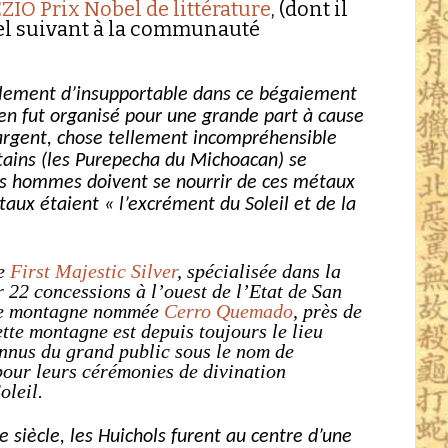
EZIO
Prix Nobel de littérature
, (dont il
pel suivant à la communauté
a tellement d’insupportable dans ce bégaiement
ien fut organisé pour une grande part à cause
l’argent, chose tellement incompréhensible
ains (les Purepecha du Michoacan) se
es hommes doivent se nourrir de ces métaux
étaux étaient « l’excrément du Soleil et de la
ne
First Majestic Silver
, spécialisée dans la
 22 concessions à l’ouest de l’Etat de San
une montagne nommée
Cerro Quemado
, près de
tte montagne est depuis toujours le lieu
onnus du grand public sous le nom de
pour leurs cérémonies de divination
oleil.
e siècle, les Huichols furent au centre d’une