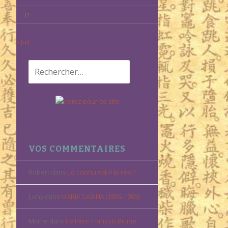
31
« Juil
Rechercher :
VOS COMMENTAIRES
Robert
dans
Le connu est-il le réel?
Lehy
dans
MARIA SABINA (1896-1985)
Maitre
dans
Le Père François Brune