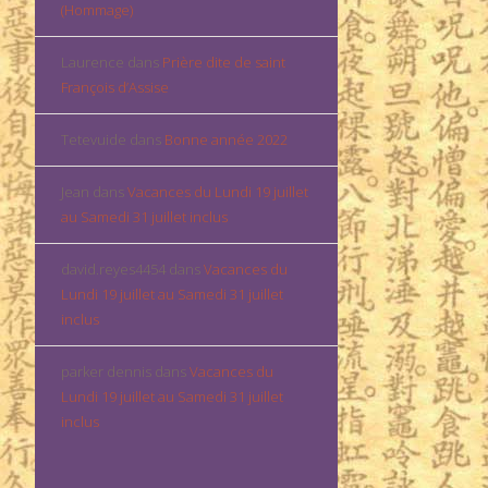
(Hommage)
Laurence
dans
Prière dite de saint
François d’Assise
Tetevuide
dans
Bonne année 2022
Jean
dans
Vacances du Lundi 19 juillet
au Samedi 31 juillet inclus
david.reyes4454
dans
Vacances du
Lundi 19 juillet au Samedi 31 juillet
inclus
parker dennis
dans
Vacances du
Lundi 19 juillet au Samedi 31 juillet
inclus