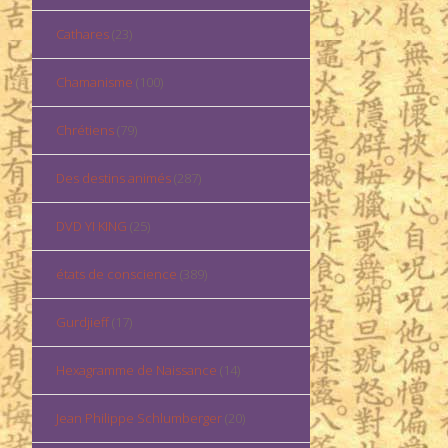
Cathares
(23)
Chamanisme
(100)
Chrétiens
(79)
Des destins animés
(287)
DVD YI KING
(25)
états de conscience
(389)
Gurdjieff
(17)
Hexagramme de Naissance
(14)
Jean Philippe Schlumberger
(20)