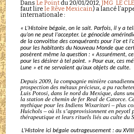
Dans
Le Point
du 20/01/2012,
JMG LE CL
faut lire
le Rêve Mexicain
) a lancé l’ap
internationale :
« L’Histoire bégaie, on le sait. Parfois, il y 
qu’on ne peut l’accepter. Le génocide amérind
de la convoitise des conquérants pour l’or et 
pour les habitants du Nouveau Monde que cert
posèrent même la question : « Assurément, c
pour les désirer à tel point. » Pour eux, ces m
Lune » et ne servaient qu’aux objets de culte.
Depuis 2009, la compagnie minière canadien
prospection des métaux précieux, a pu racheter
Luis Potosi, dans le nord du Mexique, dans 
la station de chemin de fer Real de Catorce. Ce
mythique pour les Indiens Wixaritari – plus c
Huichols – où ils s’approvisionnent en peyotl 
thérapeutique et leurs rituels liés au culte du S
L’Histoire ici bégaie outrageusement : au XVIII