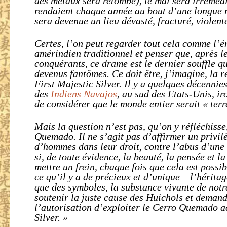
des métaux sera retombé), le mal sera irréméd
rendaient chaque année au bout d’une longue m
sera devenue un lieu dévasté, fracturé, violent
Certes, l’on peut regarder tout cela comme l’
amérindien traditionnel et penser que, après l
conquérants, ce drame est le dernier souffle qu
devenus fantômes. Ce doit être, j’imagine, la r
First Majestic Silver. Il y a quelques décennies
des
Indiens Navajos
, au sud des Etats-Unis, ir
de considérer que le monde entier serait « terr
Mais la question n’est pas, qu’on y réfléchiss
Quemado. Il ne s’agit pas d’affirmer un privil
d’hommes dans leur droit, contre l’abus d’un
si, de toute évidence, la beauté, la pensée et la
mettre un frein, chaque fois que cela est possi
ce qu’il y a de précieux et d’unique – l’héritag
que des symboles, la substance vivante de no
soutenir la juste cause des Huichols et dema
l’autorisation d’exploiter le Cerro Quemado a
Silver. »