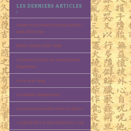
LES DERNIERS ARTICLES
:
Vacances du lundi 03 août au lundi 31
août 2026 inclus
MARIA SABINA (1896-1985)
Le Bonheur d’être soi-même (Denise
Desjardins)
Le Yin et le Yang
Les liaisons dangereuses
On pourrait peut-être tenter le détour
« QUE RESTE-T-IL DES HUICHOLS ? » (4)