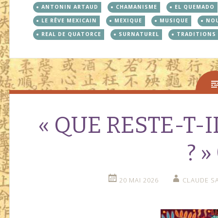
ANTONIN ARTAUD
CHAMANISME
EL QUEMADO
LE RÊVE MEXICAIN
MEXIQUE
MUSIQUE
NO
REAL DE QUATORCE
SURNATUREL
TRADITIONS
« QUE RESTE-T-
? »
20 MAI 2026
CLAUDE SA