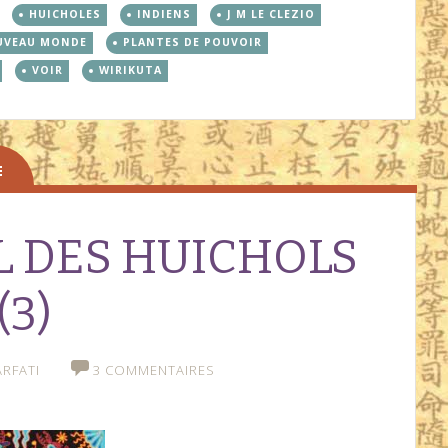
HUICHOLES
INDIENS
J M LE CLEZIO
UVEAU MONDE
PLANTES DE POUVOIR
VOIR
WIRIKUTA
IL DES HUICHOLS
 (3)
RFATI
3 COMMENTAIRES