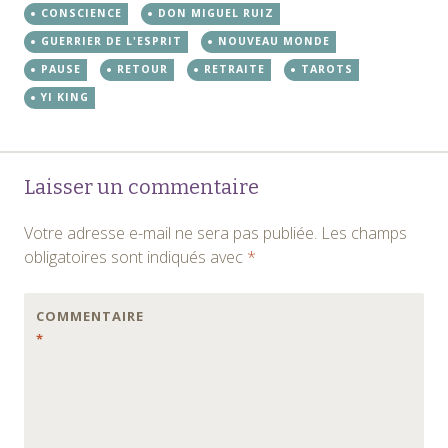
CONSCIENCE
DON MIGUEL RUIZ
GUERRIER DE L'ESPRIT
NOUVEAU MONDE
PAUSE
RETOUR
RETRAITE
TAROTS
YI KING
Navigation
←
→
Laisser un commentaire
des
Votre adresse e-mail ne sera pas publiée.
Les champs
articles
obligatoires sont indiqués avec
*
COMMENTAIRE
*