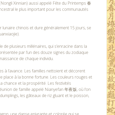
ongli Xinnian) aussi appelé Fête du Printemps 春
 ancestral le plus important pour les communautés
r lunaire chinois et dure généralement 15 jours, se
anxiaojie).
le de plusieurs millénaires, qui s’enracine dans la
représentée par l’un des douze signes du zodiaque
e naissance de chaque individu.
s à l’avance. Les familles nettoient et décorent
re place à la bonne fortune. Les couleurs rouges et
a chance et la prospérité. Les festivités
réunion de famille appelé Nianyefan 年夜饭, où l’on
 dumplings, les gâteaux de riz gluant et le poisson,
dragon, une danse enivrante et colorée qui se