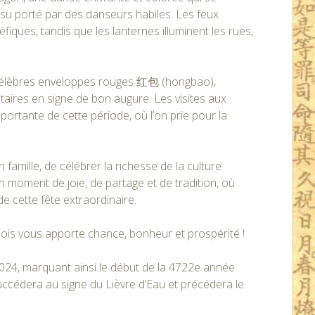
ssu porté par des danseurs habiles. Les feux
léfiques, tandis que les lanternes illuminent les rues,
 célèbres enveloppes rouges 红包 (hongbao),
ataires en signe de bon augure. Les visites aux
ortante de cette période, où l’on prie pour la
famille, de célébrer la richesse de la culture
 un moment de joie, de partage et de tradition, où
e cette fête extraordinaire.
inois vous apporte chance, bonheur et prospérité !
2024, marquant ainsi le début de la 4722e année
succédera au signe du Lièvre d’Eau et précédera le