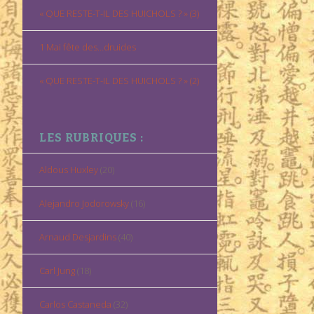
« QUE RESTE-T-IL DES HUICHOLS ? » (3)
1 Mai fête des…druides
« QUE RESTE-T-IL DES HUICHOLS ? » (2)
LES RUBRIQUES :
Aldous Huxley
(20)
Alejandro Jodorowsky
(16)
Arnaud Desjardins
(40)
Carl Jung
(18)
Carlos Castaneda
(32)