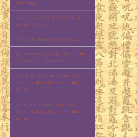
(Hommage)
Laurence
dans
Prière dite de saint
François d’Assise
Tetevuide
dans
Bonne année 2022
Jean
dans
Vacances du Lundi 19 juillet
au Samedi 31 juillet inclus
david.reyes4454
dans
Vacances du
Lundi 19 juillet au Samedi 31 juillet
inclus
parker dennis
dans
Vacances du
Lundi 19 juillet au Samedi 31 juillet
inclus