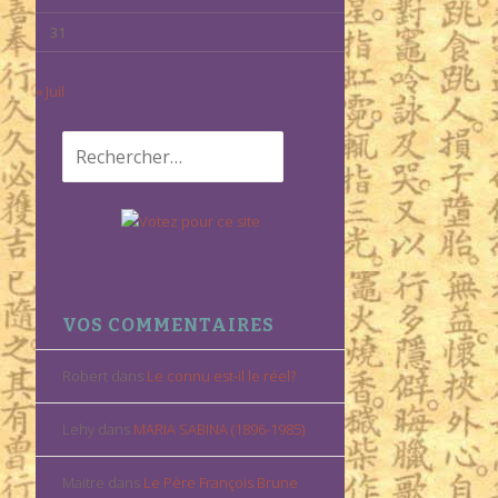
31
« Juil
Rechercher :
VOS COMMENTAIRES
Robert
dans
Le connu est-il le réel?
Lehy
dans
MARIA SABINA (1896-1985)
Maitre
dans
Le Père François Brune