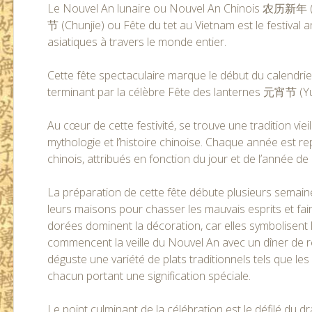
Le Nouvel An lunaire ou Nouvel An Chinois 农历新年 (N
节 (Chunjie) ou Fête du tet au Vietnam est le festival
asiatiques à travers le monde entier.
Cette fête spectaculaire marque le début du calendrie
terminant par la célèbre Fête des lanternes 元宵节 (Yu
Au cœur de cette festivité, se trouve une tradition vieil
mythologie et l’histoire chinoise. Chaque année est 
chinois, attribués en fonction du jour et de l’année d
La préparation de cette fête débute plusieurs semaine
leurs maisons pour chasser les mauvais esprits et fai
dorées dominent la décoration, car elles symbolisent l
commencent la veille du Nouvel An avec un dîner de 
déguste une variété de plats traditionnels tels que les
chacun portant une signification spéciale.
Le point culminant de la célébration est le défilé du 