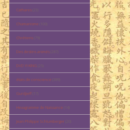
Cathares
(23)
Chamanisme
(100)
Chrétiens
(79)
Des destins animés
(287)
DVD YI KING
(25)
états de conscience
(389)
Gurdjieff
(17)
Hexagramme de Naissance
(14)
Jean Philippe Schlumberger
(20)