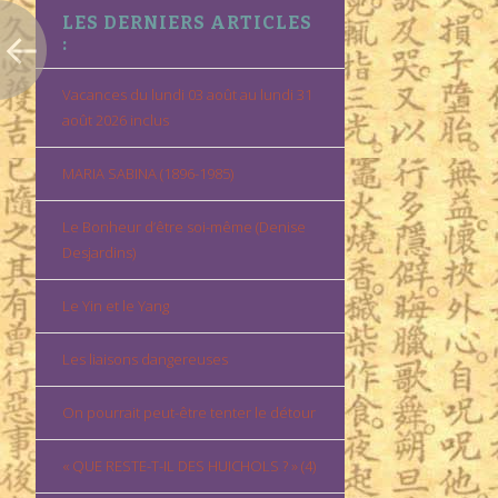
LES DERNIERS ARTICLES
:
Vacances du lundi 03 août au lundi 31
août 2026 inclus
MARIA SABINA (1896-1985)
Le Bonheur d’être soi-même (Denise
Desjardins)
Le Yin et le Yang
Les liaisons dangereuses
On pourrait peut-être tenter le détour
« QUE RESTE-T-IL DES HUICHOLS ? » (4)