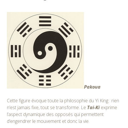
Pakoua
Cette figure évoque toute la philosophie du Yi King : rien
n’est jamais fixe, tout se transforme. Le
Tai-Ki
exprime
l’aspect dynamique des opposés qui permettent
d’engendrer le mouvement et donc la vie.