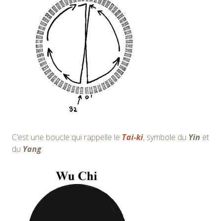
C’est une boucle qui rappelle le
Tai-ki
, symbole du
Yin
et
du
Yang
.