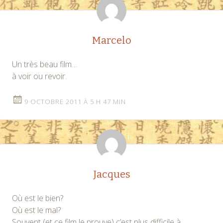
articles
Marcelo
Un très beau film…
à voir ou revoir.
9 OCTOBRE 2011 À 5 H 47 MIN
Jacques
Où est le bien?
Où est le mal?
Souvent (et ce film le prouve) c’est plus difficile à