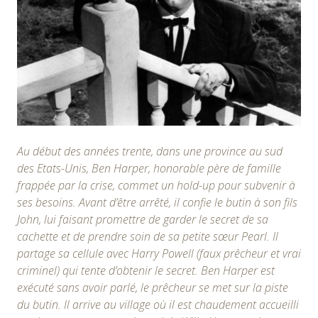
Au début des années trente, dans une province au sud
des Etats-Unis, Ben Harper, honorable père de famille
frappée par la crise, commet un hold-up pour subvenir à
ses besoins. Avant d’être arrêté, il confie le butin à son fils
John, lui faisant promettre de garder le secret de sa
cachette et de prendre soin de sa petite sœur Pearl. Il
partage sa cellule avec Harry Powell (faux prêcheur et vrai
criminel) qui tente d’obtenir le secret. Ben Harper est
exécuté sans avoir parlé, le prêcheur se met sur la piste
du butin. Il arrive au village où il est chaudement accueilli