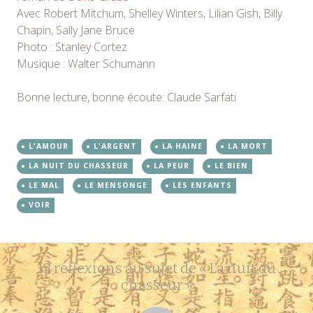
Avec Robert Mitchum, Shelley Winters, Lilian Gish, Billy
Chapin, Sally Jane Bruce
Photo : Stanley Cortez
Musique : Walter Schumann
Bonne lecture, bonne écoute: Claude Sarfati
L'AMOUR
L'ARGENT
LA HAINE
LA MORT
LA NUIT DU CHASSEUR
LA PEUR
LE BIEN
LE MAL
LE MENSONGE
LES ENFANTS
VOIR
Navigation
←
→
13 réflexions au sujet de «
La nuit du
des
chasseur
»