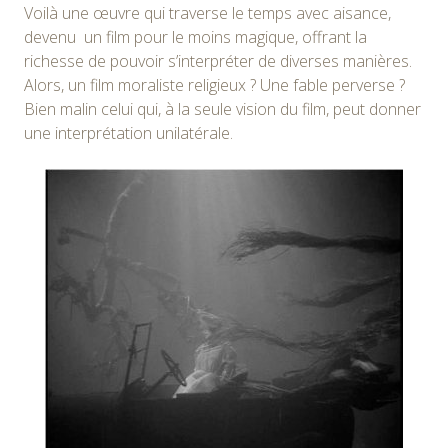
Voilà une œuvre qui traverse le temps avec aisance,
devenu un film pour le moins magique, offrant la
richesse de pouvoir s’interpréter de diverses manières.
Alors, un film moraliste religieux ? Une fable perverse ?
Bien malin celui qui, à la seule vision du film, peut donner
une interprétation unilatérale.