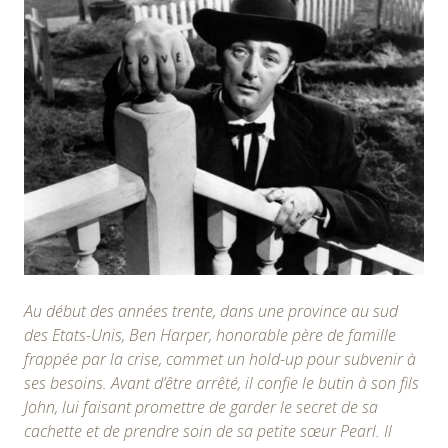
Au début des années trente, dans une province au sud
des Etats-Unis, Ben Harper, honorable père de famille
frappée par la crise, commet un hold-up pour subvenir à
ses besoins. Avant d’être arrêté, il confie le butin à son fils
John, lui faisant promettre de garder le secret de sa
cachette et de prendre soin de sa petite sœur Pearl. Il