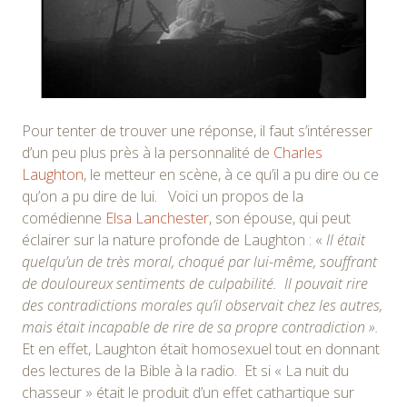
Pour tenter de trouver une réponse, il faut s’intéresser
d’un peu plus près à la personnalité de
Charles
Laughton
, le metteur en scène, à ce qu’il a pu dire ou ce
qu’on a pu dire de lui. Voici un propos de la
comédienne
Elsa Lanchester
, son épouse, qui peut
éclairer sur la nature profonde de Laughton : «
Il était
quelqu’un de très moral, choqué par lui-même, souffrant
de douloureux sentiments de culpabilité. Il pouvait rire
des contradictions morales qu’il observait chez les autres,
mais était incapable de rire de sa propre contradiction ».
Et en effet, Laughton était homosexuel tout en donnant
des lectures de la Bible à la radio. Et si « La nuit du
chasseur » était le produit d’un effet cathartique sur