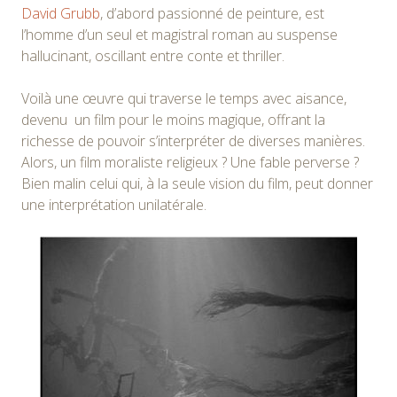
David Grubb
, d’abord passionné de peinture, est
l’homme d’un seul et magistral roman au suspense
hallucinant, oscillant entre conte et thriller.
Voilà une œuvre qui traverse le temps avec aisance,
devenu un film pour le moins magique, offrant la
richesse de pouvoir s’interpréter de diverses manières.
Alors, un film moraliste religieux ? Une fable perverse ?
Bien malin celui qui, à la seule vision du film, peut donner
une interprétation unilatérale.