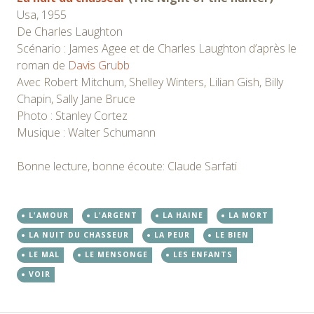
Usa, 1955
De Charles Laughton
Scénario : James Agee et de Charles Laughton d’après le
roman de
Davis Grubb
Avec Robert Mitchum, Shelley Winters, Lilian Gish, Billy
Chapin, Sally Jane Bruce
Photo : Stanley Cortez
Musique : Walter Schumann
Bonne lecture, bonne écoute: Claude Sarfati
L'AMOUR
L'ARGENT
LA HAINE
LA MORT
LA NUIT DU CHASSEUR
LA PEUR
LE BIEN
LE MAL
LE MENSONGE
LES ENFANTS
VOIR