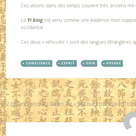
Ces visions dans des temps souvent trés anciens me d
Le
Yi king
est venu comme une évidence mon support
occidental.
Ces deux «
véhicules
» sont des langues étrangères ap
CONSCIENCE
ESPRIT
VOIR
VOYAGE
Navigation
←
→
2 réflexions au sujet de «
Mon esprit se trouv
des
articles