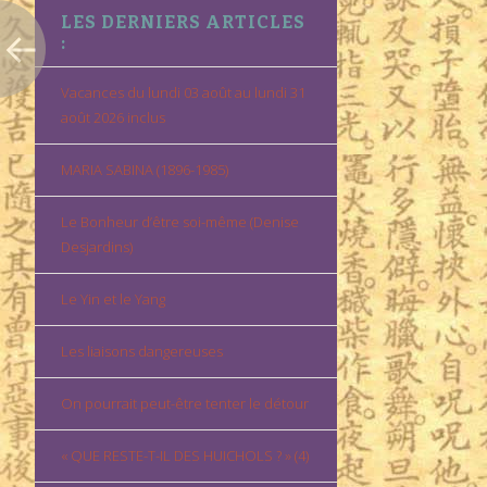
LES DERNIERS ARTICLES
:
Vacances du lundi 03 août au lundi 31
août 2026 inclus
MARIA SABINA (1896-1985)
Le Bonheur d’être soi-même (Denise
Desjardins)
Le Yin et le Yang
Les liaisons dangereuses
On pourrait peut-être tenter le détour
« QUE RESTE-T-IL DES HUICHOLS ? » (4)