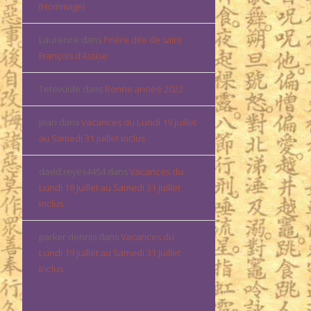
(Hommage)
Laurence
dans
Prière dite de saint
François d’Assise
Tetevuide
dans
Bonne année 2022
Jean
dans
Vacances du Lundi 19 juillet
au Samedi 31 juillet inclus
david.reyes4454
dans
Vacances du
Lundi 19 juillet au Samedi 31 juillet
inclus
parker dennis
dans
Vacances du
Lundi 19 juillet au Samedi 31 juillet
inclus