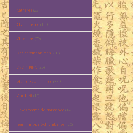
Cathares
(23)
Chamanisme
(100)
Chrétiens
(79)
Des destins animés
(287)
DVD YI KING
(25)
états de conscience
(389)
Gurdjieff
(17)
Hexagramme de Naissance
(14)
Jean Philippe Schlumberger
(20)