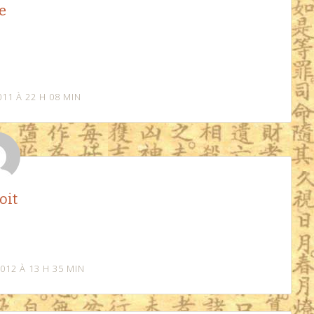
e
11 À 22 H 08 MIN
oit
12 À 13 H 35 MIN