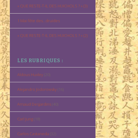
« QUE RESTE-T-IL DES HUICHOLS ? » (3)
1 Mai fête des…druides
« QUE RESTE-T-IL DES HUICHOLS ? » (2)
LES RUBRIQUES :
Aldous Huxley
(20)
Alejandro Jodorowsky
(16)
Arnaud Desjardins
(40)
Carl Jung
(18)
Carlos Castaneda
(32)