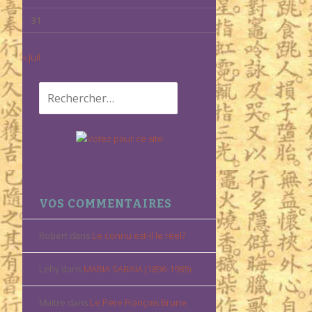
31
« Juil
Rechercher :
VOS COMMENTAIRES
Robert
dans
Le connu est-il le réel?
Lehy
dans
MARIA SABINA (1896-1985)
Maitre
dans
Le Père François Brune