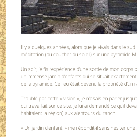
Il y a quelques années, alors que je vivais dans le sud
méditation (au coucher du soleil) sur une pyramide M
Un soir, je fis l’expérience d’une sortie de mon corps
un immense jardin d’enfants qui se situait exactemen
de la pyramide. Ce lieu était devenu la propriété d’un r
Troublé par cette « vision », je n’osais en parler jusq
qui travaillait sur ce site. Je lui ai demandé ce qu’il d
habitaient la région) aux alentours du ranch.
« Un jardin d’enfant, » me répondit-il sans hésiter un