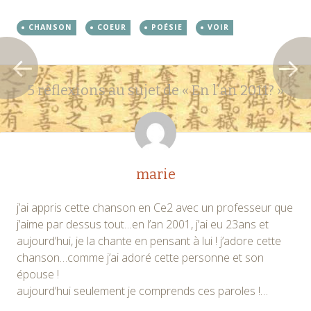
CHANSON
COEUR
POÉSIE
VOIR
Navigation
←
→
5 réflexions au sujet de «
En l’an 2011?
»
des
articles
marie
j’ai appris cette chanson en Ce2 avec un professeur que
j’aime par dessus tout…en l’an 2001, j’ai eu 23ans et
aujourd’hui, je la chante en pensant à lui ! j’adore cette
chanson…comme j’ai adoré cette personne et son
épouse !
aujourd’hui seulement je comprends ces paroles !…