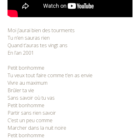
Moi j’aurai bien des tourments
Tu n’en sauras rien
Quand t’auras tes vingt ans
En l’an 2001
Petit bonhomme
Tu veux tout faire comme t’en as envie
Vivre au maximum
Brûler ta vie
Sans savoir où tu vas
Petit bonhomme
Partir sans rien savoir
C’est un peu comme
Marcher dans la nuit noire
Petit bonhomme