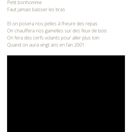
Petit bonhomme
Faut jamais baisser les bras
Et on posera nos pelles à l’heure des repas
On chauffera nos gamelles sur des feux de bois
On fera des cerfs volants pour aller plus loin
Quand on aura vingt ans en l’an 2001