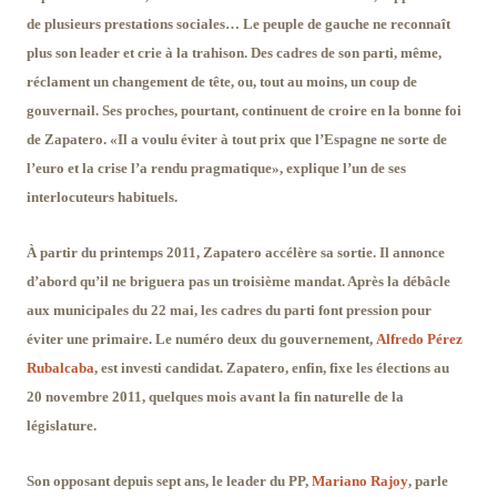
de plusieurs prestations sociales… Le peuple de gauche ne reconnaît
plus son leader et crie à la trahison. Des cadres de son parti, même,
réclament un changement de tête, ou, tout au moins, un coup de
gouvernail. Ses proches, pourtant, continuent de croire en la bonne foi
de Zapatero. «Il a voulu éviter à tout prix que l’Espagne ne sorte de
l’euro et la crise l’a rendu pragmatique», explique l’un de ses
interlocuteurs habituels.
À partir du printemps 2011, Zapatero accélère sa sortie. Il annonce
d’abord qu’il ne briguera pas un troisième mandat. Après la débâcle
aux municipales du 22 mai, les cadres du parti font pression pour
éviter une primaire. Le numéro deux du gouvernement,
Alfredo Pérez
Rubalcaba
, est investi candidat. Zapatero, enfin, fixe les élections au
20 novembre 2011, quelques mois avant la fin naturelle de la
législature.
Son opposant depuis sept ans, le leader du PP,
Mariano Rajoy
, parle