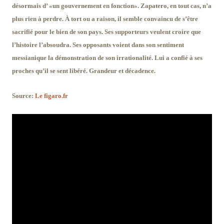
désormais d’ «un gouvernement en fonction». Zapatero, en tout cas, n’a
plus rien à perdre. À tort ou a raison, il semble convaincu de s’être
sacrifié pour le bien de son pays. Ses supporteurs veulent croire que
l’histoire l’absoudra. Ses opposants voient dans son sentiment
messianique la démonstration de son irrationalité. Lui a confié à ses
proches qu’il se sent libéré. Grandeur et décadence.
Source:
Le figaro.fr