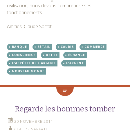
civilisation, nous devons comprendre ses
fonctionnements..
Amitiés: Claude Sarfati
BANQUE
BÉTAIL
CAURIS
COMMERCE
CONSCIENCE
DETTE
ÉCHANGE
L'APPÉTIT DE L'ARGENT
L'ARGENT
NOUVEAU MONDE
Regarde les hommes tomber
20 NOVEMBRE 2011
CLAUDE SARFATI