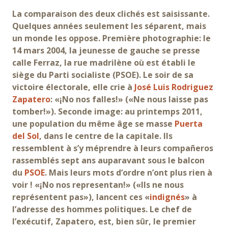
La comparaison des deux clichés est saisissante.
Quelques années seulement les séparent, mais
un monde les oppose. Première photographie: le
14 mars 2004, la jeunesse de gauche se presse
calle Ferraz, la rue madrilène où est établi le
siège du Parti socialiste (PSOE). Le soir de sa
victoire électorale, elle crie à
José Luis Rodriguez
Zapatero
: «¡No nos falles!» («Ne nous laisse pas
tomber!»). Seconde image: au printemps 2011,
une population du même âge se masse
Puerta
del Sol
, dans le centre de la capitale. Ils
ressemblent à s’y méprendre à leurs compañeros
rassemblés sept ans auparavant sous le balcon
du
PSOE
. Mais leurs mots d’ordre n’ont plus rien à
voir ! «¡No nos representan!» («Ils ne nous
représentent pas»), lancent ces «
indignés
» à
l’adresse des hommes politiques. Le chef de
l’exécutif, Zapatero, est, bien sûr, le premier