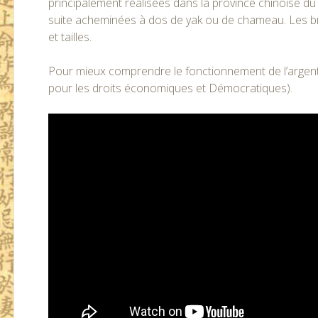
principalement réalisées dans la province chinoise du 
suite acheminées à dos de yak ou de chameau. Les b
et tailles.
Pour mieux comprendre le fonctionnement de l’argent v
pour les droits économiques et Démocratiques).