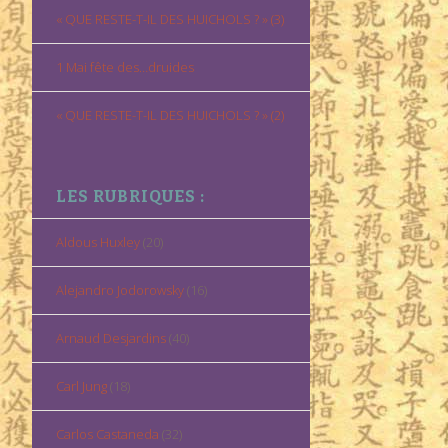
« QUE RESTE-T-IL DES HUICHOLS ? » (3)
1 Mai fête des…druides
« QUE RESTE-T-IL DES HUICHOLS ? » (2)
LES RUBRIQUES :
Aldous Huxley
(20)
Alejandro Jodorowsky
(16)
Arnaud Desjardins
(40)
Carl Jung
(18)
Carlos Castaneda
(32)