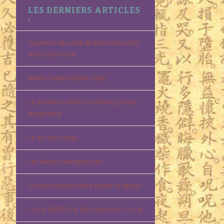
LES DERNIERS ARTICLES
:
Vacances du lundi 03 août au lundi 31
août 2026 inclus
MARIA SABINA (1896-1985)
Le Bonheur d’être soi-même (Denise
Desjardins)
Le Yin et le Yang
Les liaisons dangereuses
On pourrait peut-être tenter le détour
« QUE RESTE-T-IL DES HUICHOLS ? » (4)