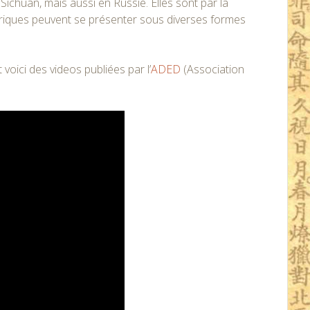
Sichuan, mais aussi en Russie. Elles sont par la
riques peuvent se présenter sous diverses formes
oici des videos publiées par l’
ADED
(Association