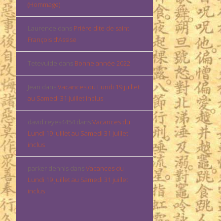
(Hommage)
Laurence
dans
Prière dite de saint
François d’Assise
Tetevuide
dans
Bonne année 2022
Jean
dans
Vacances du Lundi 19 juillet
au Samedi 31 juillet inclus
david.reyes4454
dans
Vacances du
Lundi 19 juillet au Samedi 31 juillet
inclus
parker dennis
dans
Vacances du
Lundi 19 juillet au Samedi 31 juillet
inclus