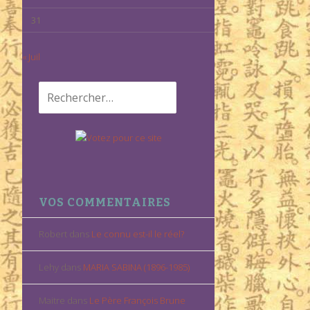
31
« Juil
Rechercher :
VOS COMMENTAIRES
Robert
dans
Le connu est-il le réel?
Lehy
dans
MARIA SABINA (1896-1985)
Maitre
dans
Le Père François Brune