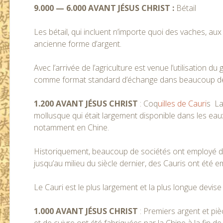
9.000 — 6.000 AVANT JÉSUS CHRIST :
Bétail
Les bétail, qui incluent n’importe quoi des vaches, a
ancienne forme d’argent.
Avec l’arrivée de l’agriculture est venue l’utilisation d
comme format standard d’échange dans beaucoup de
1.200 AVANT JÉSUS CHRIST
: Coq
uilles de Cauri
s La
mollusque qui était largement disponible dans les ea
notamment en Chine.
Historiquement, beaucoup de sociétés ont employé
jusqu’au milieu du siècle dernier, des Cauris ont été 
Le Cauri est le plus largement et la plus longue devise u
1.000 AVANT JÉSUS CHRIST
: Premiers argent et pi