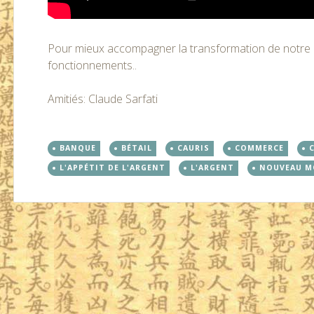
Pour mieux accompagner la transformation de notre c
fonctionnements..
Amitiés: Claude Sarfati
BANQUE
BÉTAIL
CAURIS
COMMERCE
L'APPÉTIT DE L'ARGENT
L'ARGENT
NOUVEAU M