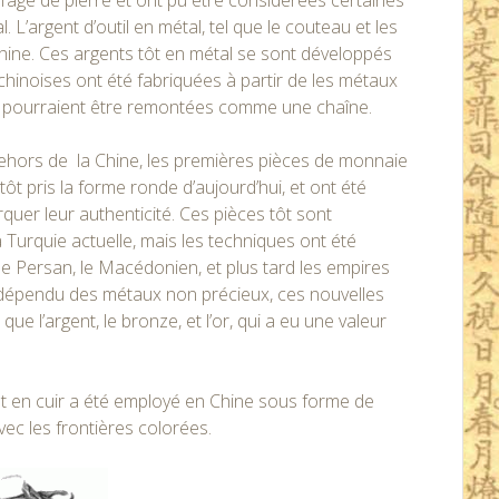
e l’âge de pierre et ont pu être considérées certaines
L’argent d’outil en métal, tel que le couteau et les
Chine. Ces argents tôt en métal se sont développés
chinoises ont été fabriquées à partir de les métaux
es pourraient être remontées comme une chaîne.
ehors de la Chine, les premières pièces de monnaie
t pris la forme ronde d’aujourd’hui, et ont été
uer leur authenticité. Ces pièces tôt sont
la Turquie actuelle, mais les techniques ont été
 le Persan, le Macédonien, et plus tard les empires
t dépendu des métaux non précieux, ces nouvelles
que l’argent, le bronze, et l’or, qui a eu une valeur
ent en cuir a été employé en Chine sous forme de
ec les frontières colorées.