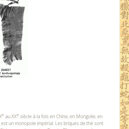
e
e
X
au XX
siècle à la fois en Chine, en Mongolie, en
hé est un monopole impérial. Les briques de thé sont