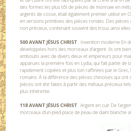
et de cuivre ont été fabriquées par la Chine à la fin d
des formes les plus tôt de pièces de monnaie en métal. 
argents de cosse, était également premier utilisé en 
en versions primitives des pièces rondes. Des pièces 
non précieux, contenant souvent des trous ainsi ell
500 AVANT JÉSUS CHRIST
: Invention moderne En d
développées hors des morceaux d’argent. Ils ont bientô
emboutis avec de divers dieux et empereurs pour marq
apparues la première fois en Lydia, qui fait partie de 
rapidement copiées et plus loin raffinées par le Grec,
romains. À la différence des pièces chinoises qui on
pièces ont été faites à partir des métaux précieux tels 
plus inhérente.
118 AVANT JÉSUS CHRIST
: Argent en cuir De l’arg
morceaux d’un-pied-place de peau de daim blanche av