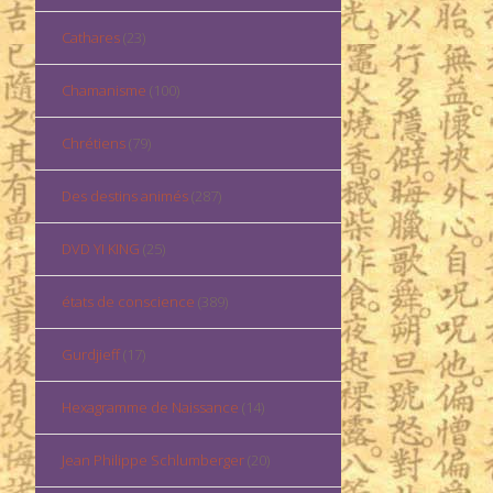
Cathares
(23)
Chamanisme
(100)
Chrétiens
(79)
Des destins animés
(287)
DVD YI KING
(25)
états de conscience
(389)
Gurdjieff
(17)
Hexagramme de Naissance
(14)
Jean Philippe Schlumberger
(20)