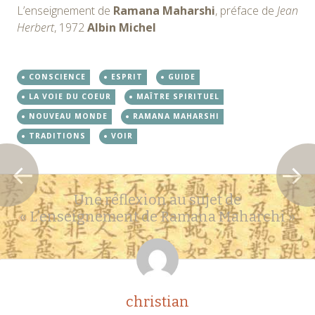
L’enseignement de
Ramana Maharshi
, préface de
Jean
Herbert
, 1972
Albin Michel
CONSCIENCE
ESPRIT
GUIDE
LA VOIE DU COEUR
MAÎTRE SPIRITUEL
NOUVEAU MONDE
RAMANA MAHARSHI
TRADITIONS
VOIR
Navigation
←
→
Une réflexion au sujet de
des
«
L’enseignement de Ramana Maharchi
»
articles
christian