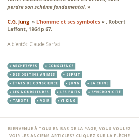
perdre son schème fondamental.
»
C.G. Jung
»
L’homme et ses symboles
« , Robert
Laffont, 1964 p 67.
A bientôt: Claude Sarfati
ARCHÉTYPES
CONSCIENCE
DES DESTINS ANIMÉS
ESPRIT
ÉTATS DE CONSCIENCE
JUNG
LA CHINE
LES NOURRITURES
LES PUITS
SYNCRONICITÉ
TAROTS
VOIR
YI KING
BIENVENUE À TOUS EN BAS DE LA PAGE, VOUS VOULEZ
VOIR LES ANCIENS ARTICLES? CLIQUEZ SUR LA FLÈCHE