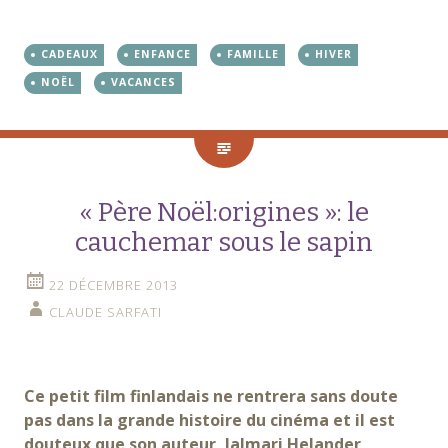
CADEAUX
ENFANCE
FAMILLE
HIVER
NOËL
VACANCES
« Père Noël:origines »: le
cauchemar sous le sapin
22 DÉCEMBRE 2013
CLAUDE SARFATI
Ce petit film finlandais ne rentrera sans doute
pas dans la grande histoire du cinéma et il est
douteux que son auteur, Jalmari Helander,