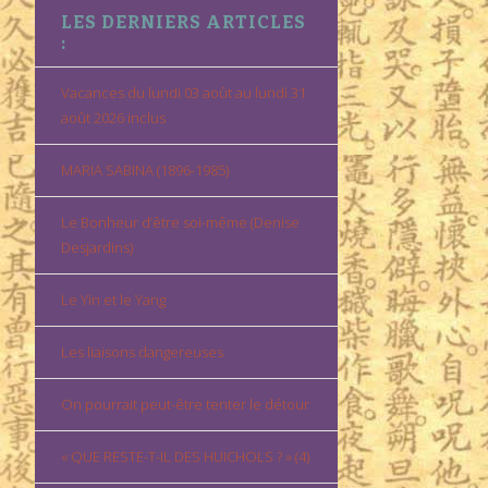
LES DERNIERS ARTICLES
:
Vacances du lundi 03 août au lundi 31
août 2026 inclus
MARIA SABINA (1896-1985)
Le Bonheur d’être soi-même (Denise
Desjardins)
Le Yin et le Yang
Les liaisons dangereuses
On pourrait peut-être tenter le détour
« QUE RESTE-T-IL DES HUICHOLS ? » (4)