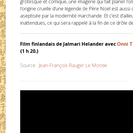
grotesque et comique, une imagerie qui fait planer l’o
l’origine cruelle d’une légende (le Père Noël est aussi 
aseptisée par la modernité marchande. Et c’est d’aille
inattendues, ce qui sera rappelé à la fin de ce drôle de
Film finlandais de
Jalmari Helander
avec
Onni T
(1 h 20.)
Source:
Jean-François Rauger
Le Monde
……………………………………………………………………………………….