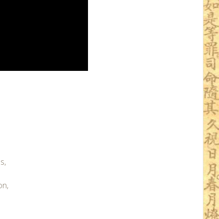
s,
on,