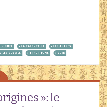
UX NOËL
LA TARENTELLE
LES AUTRES
 LES SOLEILS
TRADITIONS
VOIR
rigines »: le