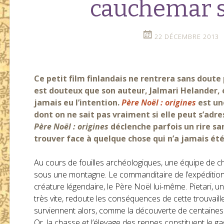
cauchemar s
22 DÉCEMBRE 2013
Ce petit film finlandais ne rentrera sans doute 
est douteux que son auteur, Jalmari Helander,
jamais eu l’intention.
Père Noël : origines
est un
dont on ne sait pas vraiment si elle peut s’adre
Père Noël : origines
déclenche parfois un rire sa
trouver face à quelque chose qui n’a jamais été
Au cours de fouilles archéologiques, une équipe de 
sous une montagne. Le commanditaire de l’expédition
créature légendaire, le Père Noël lui-même. Pietari, u
très vite, redoute les conséquences de cette trouvail
surviennent alors, comme la découverte de centaine
Or, la chasse et l’élevage des rennes constituent le ga