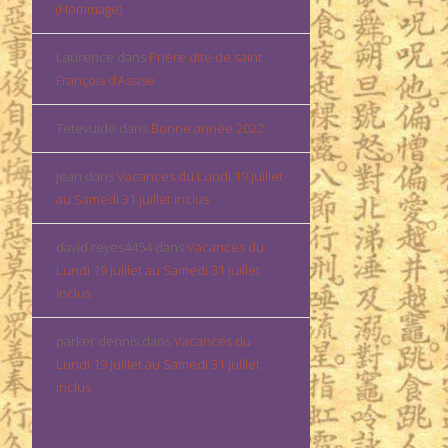
(Hommage)
Laurence
dans
Prière dite de saint
François d’Assise
Tetevuide
dans
Bonne année 2022
Jean
dans
Vacances du Lundi 19 juillet
au Samedi 31 juillet inclus
david.reyes4454
dans
Vacances du
Lundi 19 juillet au Samedi 31 juillet
inclus
parker dennis
dans
Vacances du
Lundi 19 juillet au Samedi 31 juillet
inclus