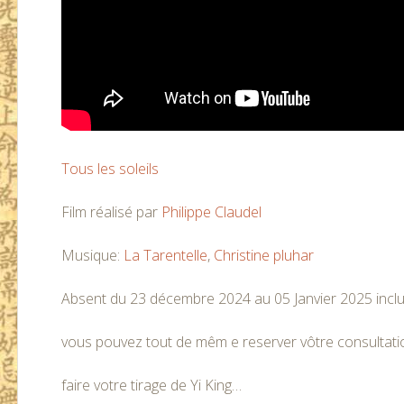
Tous les soleils
Film réalisé par
Philippe Claudel
Musique:
La Tarentelle
,
Christine pluhar
Absent du 23 décembre 2024 au 05 Janvier 2025 inclu
vous pouvez tout de mêm e reserver vôtre consultati
faire votre tirage de Yi King…