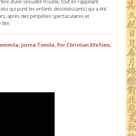
mbre d’une sexualité trouble, tout en rappelant
celui qui punit les enfants désobéissants) qui a été
urs, après des péripéties spectaculaires et
 film.
ommila, Jorma Tomila, Per Christian Ellefsen
.