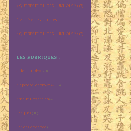
« QUE RESTE-T-IL DES HUICHOLS ? » (3)
1 Mai fête des…druides
« QUE RESTE-T-IL DES HUICHOLS ? » (2)
LES RUBRIQUES :
Aldous Huxley
(20)
Alejandro Jodorowsky
(16)
Arnaud Desjardins
(40)
Carl Jung
(18)
Carlos Castaneda
(32)