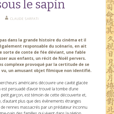
ous le sapin
CLAUDE SARFATI
pas dans la grande histoire du cinéma et il
 également responsable du scénario, en ait
e sorte de conte de fée déviant, une fable
sser aux enfants, un récit de Noël pervers.
ns complexe provoqué par la certitude de se
 vu, un amusant objet filmique non identifié.
chercheurs américains découvre une cavité glacée
 est persuadé d’avoir trouvé la tombe d’une
n petit garçon, est témoin de cette découverte et,
le, d’autant plus que des évènements étranges
s de rennes massacrés par un prédateur inconnu.
gne-pain des familles qui vivent dans la région.