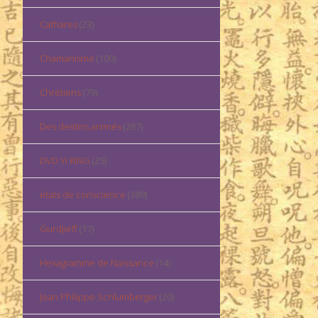
Cathares
(23)
Chamanisme
(100)
Chrétiens
(79)
Des destins animés
(287)
DVD YI KING
(25)
états de conscience
(389)
Gurdjieff
(17)
Hexagramme de Naissance
(14)
Jean Philippe Schlumberger
(20)