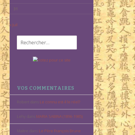
31
« Juil
Rechercher :
VOS COMMENTAIRES
Robert
dans
Le connu est-il le réel?
Lehy
dans
MARIA SABINA (1896-1985)
Maitre
dans
Le Père François Brune