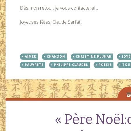
Dés mon retour, je vous contacterai…
Joyeuses fêtes: Claude Sarfati.
AIMER
CHANSON
CHRISTINE PLUHAR
JOYE
PAUVRETÉ
PHILIPPE CLAUDEL
POÉSIE
TOUS
« Père Noël:o