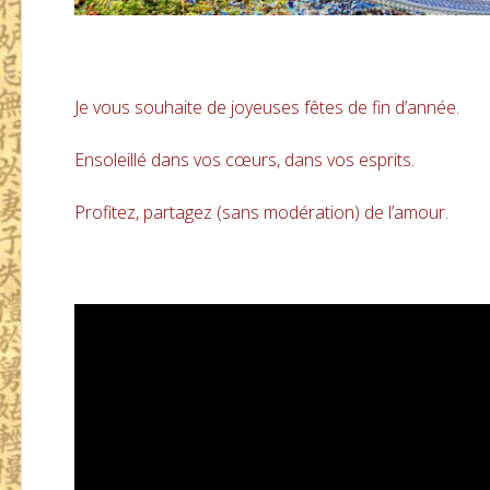
Je vous souhaite de joyeuses fêtes de fin d’année.
Ensoleillé dans vos cœurs, dans vos esprits.
Profitez, partagez (sans modération) de l’amour.