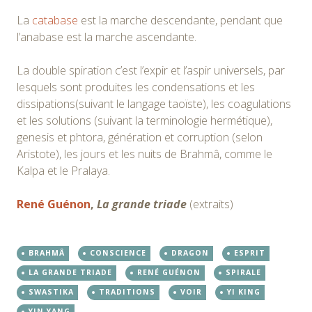
La
catabase
est la marche descendante, pendant que
l’anabase est la marche ascendante.
La double spiration c’est l’expir et l’aspir universels, par
lesquels sont produites les condensations et les
dissipations(suivant le langage taoïste), les coagulations
et les solutions (suivant la terminologie hermétique),
genesis et phtora, génération et corruption (selon
Aristote), les jours et les nuits de Brahmâ, comme le
Kalpa et le Pralaya.
René Guénon
,
La grande triade
(extraits)
BRAHMÂ
CONSCIENCE
DRAGON
ESPRIT
LA GRANDE TRIADE
RENÉ GUÉNON
SPIRALE
SWASTIKA
TRADITIONS
VOIR
YI KING
YIN YANG