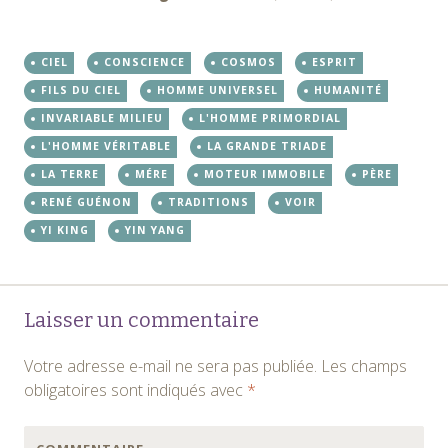
CIEL
CONSCIENCE
COSMOS
ESPRIT
FILS DU CIEL
HOMME UNIVERSEL
HUMANITÉ
INVARIABLE MILIEU
L'HOMME PRIMORDIAL
L'HOMME VÉRITABLE
LA GRANDE TRIADE
LA TERRE
MÉRE
MOTEUR IMMOBILE
PÈRE
RENÉ GUÉNON
TRADITIONS
VOIR
YI KING
YIN YANG
Navigation
←
→
Laisser un commentaire
des
Votre adresse e-mail ne sera pas publiée.
Les champs
articles
obligatoires sont indiqués avec
*