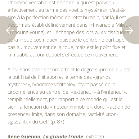
L’homme véritable est donc celui qui est parvenu
effectivement au terme des «petits mystères», c’est-à-
dire à la perfection même de l’état humain; par là, il est
désormais établi définitivement dans l’«Invariable Milieu»
(Tchoung-young), et il échappe dès lors aux vicissitudes
de la «roue cosmique», puisque le centre ne participe
pas au mouvement de la roue, mais est le point fixe et
immuable autour duquel s’effectue ce mouvement.
Ainsi, sans avoir encore atteint le degré suprême qui est
le but final de l’initiation et le terme des «grands
mystères», l’«homme véritable», étant passé de la
circonférence au centre, de l’«extérieur» à l’«intérieur»,
remplit réellement, par rapport à ce monde qui est le
sien, la fonction du «moteur immobile», dont l’«action de
présence» imite, dans son domaine, l’activité «non-
agissante» du Ciel.“ (p. 87)
René Guénon,
La grande triade
(extraits)