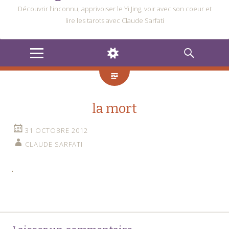
Découvrir l'inconnu, apprivoiser le Yi Jing, voir avec son coeur et
lire les tarots avec Claude Sarfati
MENU
WIDGETS
RECHERCHE
la mort
31 OCTOBRE 2012
CLAUDE SARFATI
Navigation
←