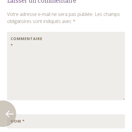
Laisser un commentaire
des
Votre adresse e-mail ne sera pas publiée.
Les champs
articles
obligatoires sont indiqués avec
*
COMMENTAIRE
*
NOM
*