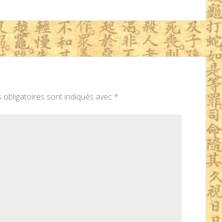
obligatoires sont indiqués avec
*