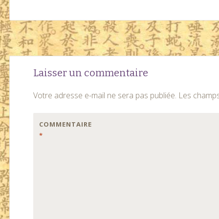
Navigation
←
Laisser un commentaire
des
Votre adresse e-mail ne sera pas publiée.
Les champs 
articles
COMMENTAIRE
*