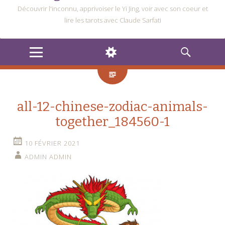
Découvrir l'inconnu, apprivoiser le Yi Jing, voir avec son coeur et
lire les tarots avec Claude Sarfati
MENU
WIDGETS
RECHERCHE
all-12-chinese-zodiac-animals-
together_184560-1
10 FÉVRIER 2021
ADMIN ADMIN