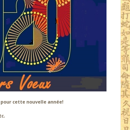
r pour cette nouvelle année!
tc.